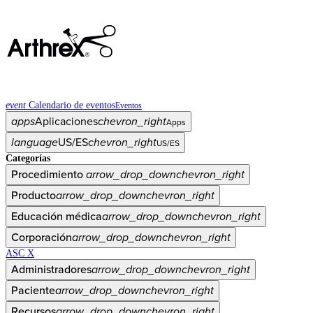
event
Calendario de eventos
Eventos
apps
Aplicaciones
chevron_right
Apps
language
US/ES
chevron_right
US/ES
Categorías
Procedimiento
arrow_drop_down
chevron_right
Producto
arrow_drop_down
chevron_right
Educación médica
arrow_drop_down
chevron_right
Corporación
arrow_drop_down
chevron_right
ASC X
Administradores
arrow_drop_down
chevron_right
Paciente
arrow_drop_down
chevron_right
Recursos
arrow_drop_down
chevron_right