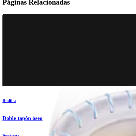
Páginas Relacionadas
Rodilla
Doble tapón óseo