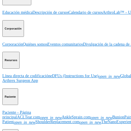
Educación médica
Descripción de cursos
Calendario de cursos
ArthroLab™ - Ub
Corporación
Corporación
Quiénes somos
Eventos comunitarios
Divulgación de la cadena de 
Recursos
Línea directa de codificación
eDFUs (Instructions for Use)
Globa
open_in_new
Arthrex Surgeon App
Paciente
Paciente - Página
principal
ACLTear.com
AnkleSprain.com
BunionPai
open_in_new
open_in_new
Patient
ShoulderReplacement.com
TheNanoExperie
open_in_new
open_in_new