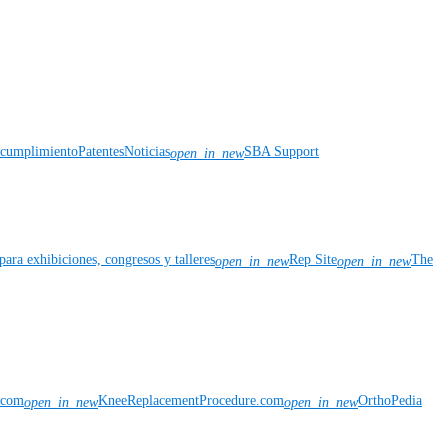
y cumplimiento
Patentes
Noticias
SBA Support
open_in_new
para exhibiciones, congresos y talleres
Rep Site
The
open_in_new
open_in_new
n.com
KneeReplacementProcedure.com
OrthoPedia
open_in_new
open_in_new