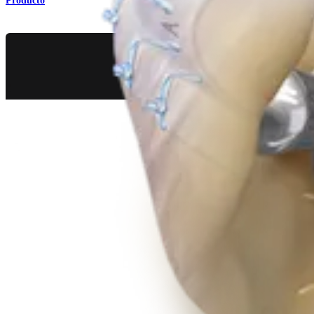
Producto
Rodilla
Transplante de meniscos con doble tapón óseo