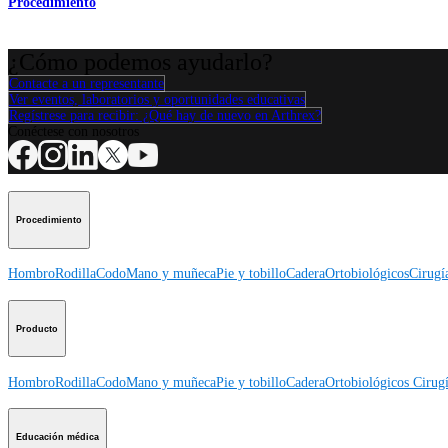
Procedimiento
¿Cómo podemos ayudarlo?
Contacte a un representante
Ver eventos, laboratorios y oportunidades educativas
Regístrese para recibir: ¿Qué hay de nuevo en Arthrex?
Conéctese con nosotros
Procedimiento
Hombro
Rodilla
Codo
Mano y muñeca
Pie y tobillo
Cadera
Ortobiológicos
Cirugí
Producto
Hombro
Rodilla
Codo
Mano y muñeca
Pie y tobillo
Cadera
Ortobiológicos
Cirugí
Educación médica