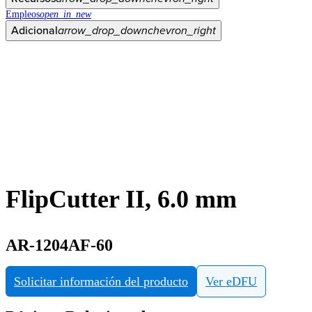
Empleos
open_in_new
Adicional
arrow_drop_down
chevron_right
FlipCutter II, 6.0 mm
AR-1204AF-60
Solicitar información del producto
Ver eDFU