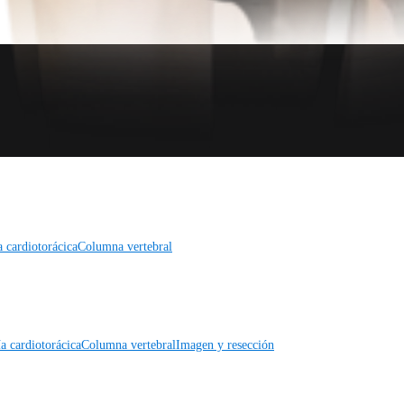
a cardiotorácica
Columna vertebral
a cardiotorácica
Columna vertebral
Imagen y resección