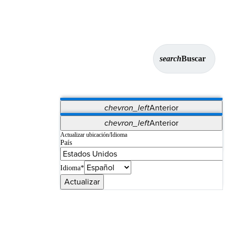
search
Buscar
chevron_left
Anterior
Aplicaciones
chevron_left
Anterior
Vet Systems
OrthoPedia Patient
SAP
Actualizar ubicación/Idioma
País
Supplier Portal
Synergy Imaging & Resection
Idioma*
Actualizar