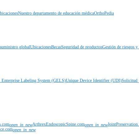
icaciones
Nuestro departamento de educación médica
OrthoPedia
suministro global
Ubicaciones
Becas
Seguridad de productos
Gestión de riesgos 
l Enterprise Labeling System (GELS)
Unique Device Identifier (UDI)
Solicitud 
n.com
ArthrexEndoscopicSpine.com
JointPreservatio
open_in_new
open_in_new
nce.com
open_in_new