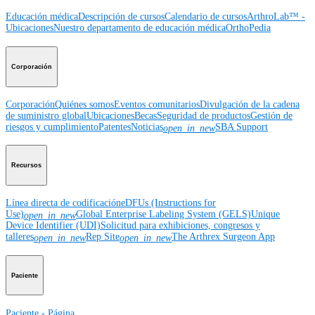
Educación médica
Descripción de cursos
Calendario de cursos
ArthroLab™ -
Ubicaciones
Nuestro departamento de educación médica
OrthoPedia
Corporación
Corporación
Quiénes somos
Eventos comunitarios
Divulgación de la cadena
de suministro global
Ubicaciones
Becas
Seguridad de productos
Gestión de
riesgos y cumplimiento
Patentes
Noticias
SBA Support
open_in_new
Recursos
Línea directa de codificación
eDFUs (Instructions for
Use)
Global Enterprise Labeling System (GELS)
Unique
open_in_new
Device Identifier (UDI)
Solicitud para exhibiciones, congresos y
talleres
Rep Site
The Arthrex Surgeon App
open_in_new
open_in_new
Paciente
Paciente - Página