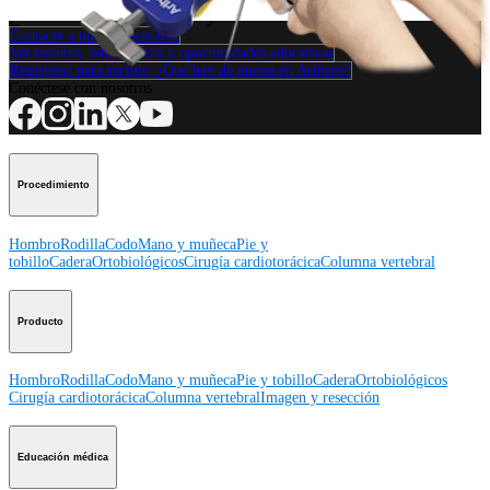
¿Cómo podemos ayudarlo?
Contacte a un representante
Ver eventos, laboratorios y oportunidades educativas
Regístrese para recibir: ¿Qué hay de nuevo en Arthrex?
Conéctese con nosotros
Procedimiento
Hombro
Rodilla
Codo
Mano y muñeca
Pie y
tobillo
Cadera
Ortobiológicos
Cirugía cardiotorácica
Columna vertebral
Producto
Hombro
Rodilla
Codo
Mano y muñeca
Pie y tobillo
Cadera
Ortobiológicos
Cirugía cardiotorácica
Columna vertebral
Imagen y resección
Educación médica