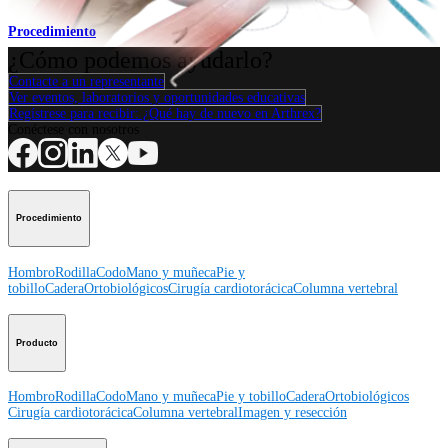
Procedimiento
¿Cómo podemos ayudarlo?
Contacte a un representante
Ver eventos, laboratorios y oportunidades educativas
Regístrese para recibir: ¿Qué hay de nuevo en Arthrex?
Conéctese con nosotros
Procedimiento
Hombro
Rodilla
Codo
Mano y muñeca
Pie y
tobillo
Cadera
Ortobiológicos
Cirugía cardiotorácica
Columna vertebral
Producto
Hombro
Rodilla
Codo
Mano y muñeca
Pie y tobillo
Cadera
Ortobiológicos
Cirugía cardiotorácica
Columna vertebral
Imagen y resección