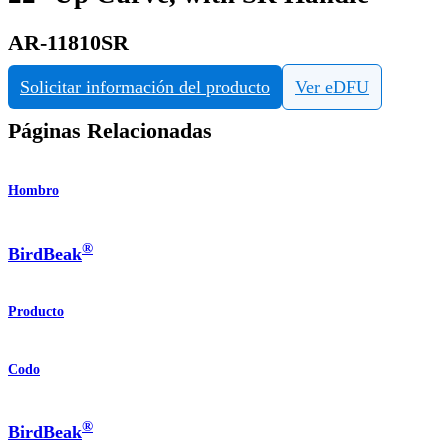
AR-11810SR
Solicitar información del producto
Ver eDFU
Páginas Relacionadas
Hombro
®
BirdBeak
Producto
Codo
®
BirdBeak