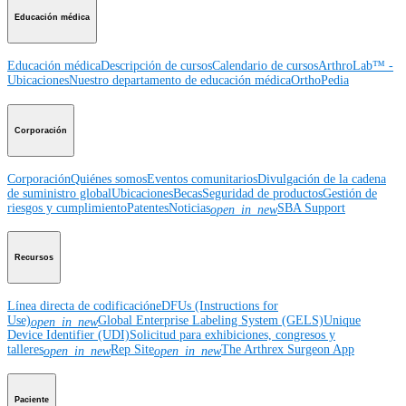
Educación médica
Educación médica
Descripción de cursos
Calendario de cursos
ArthroLab™ -
Ubicaciones
Nuestro departamento de educación médica
OrthoPedia
Corporación
Corporación
Quiénes somos
Eventos comunitarios
Divulgación de la cadena
de suministro global
Ubicaciones
Becas
Seguridad de productos
Gestión de
riesgos y cumplimiento
Patentes
Noticias
SBA Support
open_in_new
Recursos
Línea directa de codificación
eDFUs (Instructions for
Use)
Global Enterprise Labeling System (GELS)
Unique
open_in_new
Device Identifier (UDI)
Solicitud para exhibiciones, congresos y
talleres
Rep Site
The Arthrex Surgeon App
open_in_new
open_in_new
Paciente