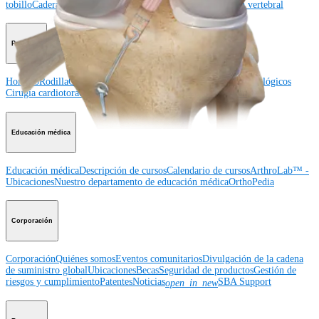
tobillo
Cadera
Ortobiológicos
Cirugía cardiotorácica
Columna vertebral
Producto
Hombro
Rodilla
Codo
Mano y muñeca
Pie y tobillo
Cadera
Ortobiológicos
Cirugía cardiotorácica
Columna vertebral
Imagen y resección
Educación médica
Educación médica
Descripción de cursos
Calendario de cursos
ArthroLab™ -
Ubicaciones
Nuestro departamento de educación médica
OrthoPedia
Corporación
Corporación
Quiénes somos
Eventos comunitarios
Divulgación de la cadena
de suministro global
Ubicaciones
Becas
Seguridad de productos
Gestión de
riesgos y cumplimiento
Patentes
Noticias
SBA Support
open_in_new