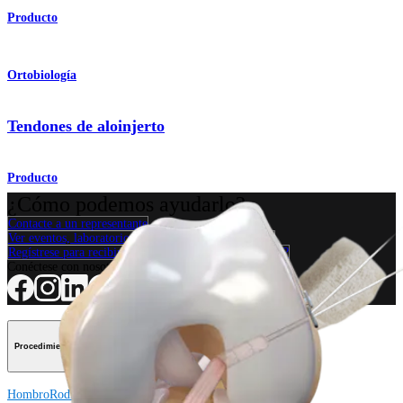
Producto
Ortobiología
Tendones de aloinjerto
Producto
¿Cómo podemos ayudarlo?
Contacte a un representante
Ver eventos, laboratorios y oportunidades educativas
Regístrese para recibir: ¿Qué hay de nuevo en Arthrex?
Conéctese con nosotros
Procedimiento
Hombro
Rodilla
Codo
Mano y muñeca
Pie y