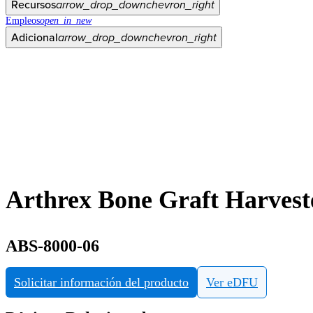
Recursos
arrow_drop_down
chevron_right
Empleos
open_in_new
Adicional
arrow_drop_down
chevron_right
Arthrex Bone Graft Harves
ABS-8000-06
Solicitar información del producto
Ver eDFU