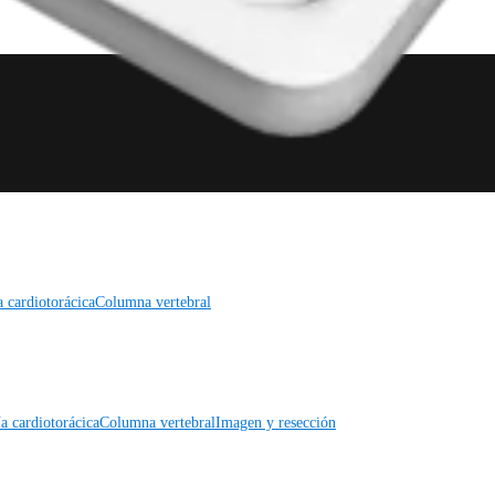
a cardiotorácica
Columna vertebral
a cardiotorácica
Columna vertebral
Imagen y resección