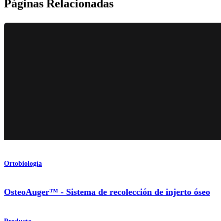
Páginas Relacionadas
Ortobiología
OsteoAuger™ - Sistema de recolección de injerto óseo