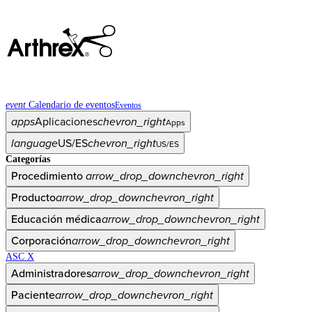
event
Calendario de eventos
Eventos
apps
Aplicaciones
chevron_right
Apps
language
US/ES
chevron_right
US/ES
Categorías
Procedimiento
arrow_drop_down
chevron_right
Producto
arrow_drop_down
chevron_right
Educación médica
arrow_drop_down
chevron_right
Corporación
arrow_drop_down
chevron_right
ASC X
Administradores
arrow_drop_down
chevron_right
Paciente
arrow_drop_down
chevron_right