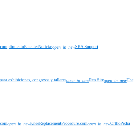
y cumplimiento
Patentes
Noticias
SBA Support
open_in_new
para exhibiciones, congresos y talleres
Rep Site
The
open_in_new
open_in_new
n.com
KneeReplacementProcedure.com
OrthoPedia
open_in_new
open_in_new