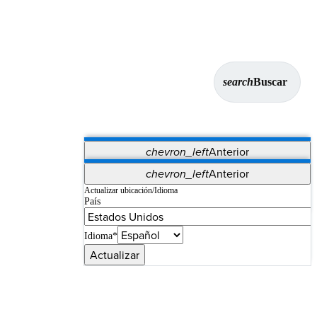
search
Buscar
chevron_left
Anterior
Aplicaciones
chevron_left
Anterior
Vet Systems
OrthoPedia Patient
SAP
Actualizar ubicación/Idioma
País
Supplier Portal
Synergy Imaging & Resection
Idioma*
Actualizar