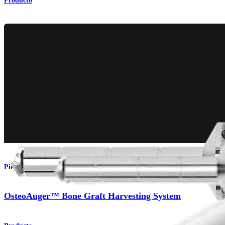
Producto
Pie y tobillo
OsteoAuger™ Bone Graft Harvesting System