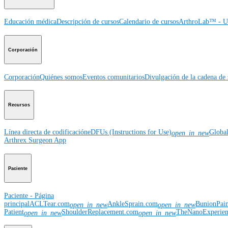
Educación médica
Descripción de cursos
Calendario de cursos
ArthroLab™ - Ub
Corporación
Corporación
Quiénes somos
Eventos comunitarios
Divulgación de la cadena de 
Recursos
Línea directa de codificación
eDFUs (Instructions for Use)
Globa
open_in_new
Arthrex Surgeon App
Paciente
Paciente - Página
principal
ACLTear.com
AnkleSprain.com
BunionPai
open_in_new
open_in_new
Patient
ShoulderReplacement.com
TheNanoExperie
open_in_new
open_in_new