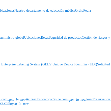
icaciones
Nuestro departamento de educación médica
OrthoPedia
suministro global
Ubicaciones
Becas
Seguridad de productos
Gestión de riesgos 
l Enterprise Labeling System (GELS)
Unique Device Identifier (UDI)
Solicitud 
n.com
ArthrexEndoscopicSpine.com
JointPreservatio
open_in_new
open_in_new
nce.com
open_in_new