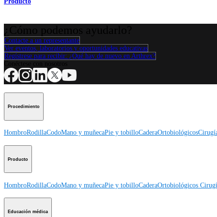
Producto
¿Cómo podemos ayudarlo?
Contacte a un representante
Ver eventos, laboratorios y oportunidades educativas
Regístrese para recibir: ¿Qué hay de nuevo en Arthrex?
Conéctese con nosotros
Procedimiento
Hombro
Rodilla
Codo
Mano y muñeca
Pie y tobillo
Cadera
Ortobiológicos
Cirugí
Producto
Hombro
Rodilla
Codo
Mano y muñeca
Pie y tobillo
Cadera
Ortobiológicos
Cirugí
Educación médica