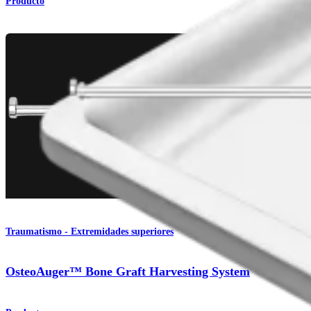
Producto
Traumatismo - Extremidades superiores
OsteoAuger™ Bone Graft Harvesting System