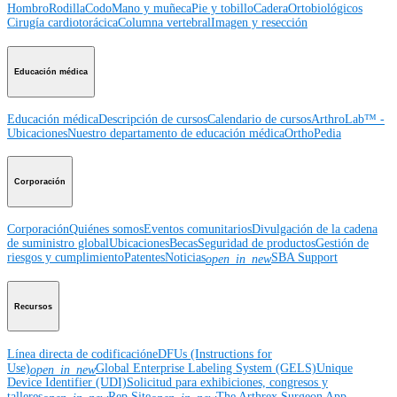
Hombro
Rodilla
Codo
Mano y muñeca
Pie y tobillo
Cadera
Ortobiológicos
Cirugía cardiotorácica
Columna vertebral
Imagen y resección
Educación médica
Educación médica
Descripción de cursos
Calendario de cursos
ArthroLab™ -
Ubicaciones
Nuestro departamento de educación médica
OrthoPedia
Corporación
Corporación
Quiénes somos
Eventos comunitarios
Divulgación de la cadena
de suministro global
Ubicaciones
Becas
Seguridad de productos
Gestión de
riesgos y cumplimiento
Patentes
Noticias
SBA Support
open_in_new
Recursos
Línea directa de codificación
eDFUs (Instructions for
Use)
Global Enterprise Labeling System (GELS)
Unique
open_in_new
Device Identifier (UDI)
Solicitud para exhibiciones, congresos y
talleres
Rep Site
The Arthrex Surgeon App