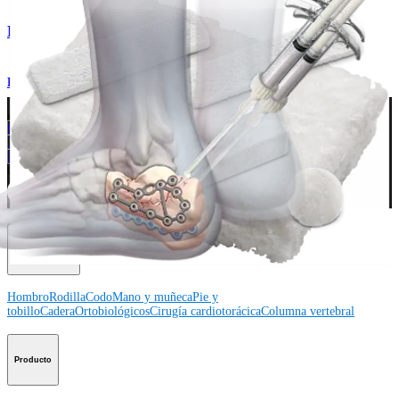
BoneSync™ Bone Void Fillers
Producto
¿Cómo podemos ayudarlo?
Contacte a un representante
Ver eventos, laboratorios y oportunidades educativas
Regístrese para recibir: ¿Qué hay de nuevo en Arthrex?
Conéctese con nosotros
Procedimiento
Hombro
Rodilla
Codo
Mano y muñeca
Pie y
tobillo
Cadera
Ortobiológicos
Cirugía cardiotorácica
Columna vertebral
Producto