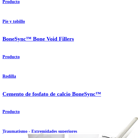
Producto
Pie y tobillo
BoneSync™ Bone Void Fillers
Producto
Rodilla
Cemento de fosfato de calcio BoneSync™
Producto
Traumatismo - Extremidades superiores