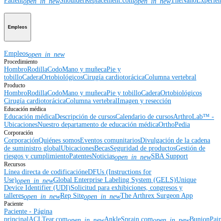
Patient
ShoulderReplacement.com
TheNanoExperie
open_in_new
open_in_new
Empleos
Empleos
open_in_new
Procedimiento
Hombro
Rodilla
Codo
Mano y muñeca
Pie y
tobillo
Cadera
Ortobiológicos
Cirugía cardiotorácica
Columna vertebral
Producto
Hombro
Rodilla
Codo
Mano y muñeca
Pie y tobillo
Cadera
Ortobiológicos
Cirugía cardiotorácica
Columna vertebral
Imagen y resección
Educación médica
Educación médica
Descripción de cursos
Calendario de cursos
ArthroLab™ -
Ubicaciones
Nuestro departamento de educación médica
OrthoPedia
Corporación
Corporación
Quiénes somos
Eventos comunitarios
Divulgación de la cadena
de suministro global
Ubicaciones
Becas
Seguridad de productos
Gestión de
riesgos y cumplimiento
Patentes
Noticias
SBA Support
open_in_new
Recursos
Línea directa de codificación
eDFUs (Instructions for
Use)
Global Enterprise Labeling System (GELS)
Unique
open_in_new
Device Identifier (UDI)
Solicitud para exhibiciones, congresos y
talleres
Rep Site
The Arthrex Surgeon App
open_in_new
open_in_new
Paciente
Paciente - Página
principal
ACLTear.com
AnkleSprain.com
BunionPai
open_in_new
open_in_new