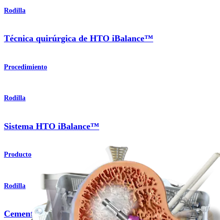
Rodilla
Técnica quirúrgica de HTO iBalance™
Procedimiento
Rodilla
Sistema HTO iBalance™
Producto
Rodilla
Cemento de fosfato de calcio BoneSync™