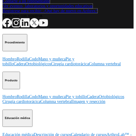
Contacte a un representante
Ver eventos, laboratorios y oportunidades educativas
Regístrese para recibir: ¿Qué hay de nuevo en Arthrex?
Conéctese con nosotros
Procedimiento
Hombro
Rodilla
Codo
Mano y muñeca
Pie y
tobillo
Cadera
Ortobiológicos
Cirugía cardiotorácica
Columna vertebral
Producto
Hombro
Rodilla
Codo
Mano y muñeca
Pie y tobillo
Cadera
Ortobiológicos
Cirugía cardiotorácica
Columna vertebral
Imagen y resección
Educación médica
Educación médica
Descripción de cursos
Calendario de cursos
ArthroLab™ -