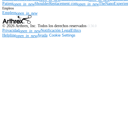
Patient
ShoulderReplacement.com
TheNanoExperie
open_in_new
open_in_new
Empleos
Empleos
open_in_new
©
2026
Arthrex, Inc. Todos los derechos reservados
v3.56.0
Privacidad
Notificación Legal
Ethics
open_in_new
Helpline
Ayuda
Cookie Settings
open_in_new