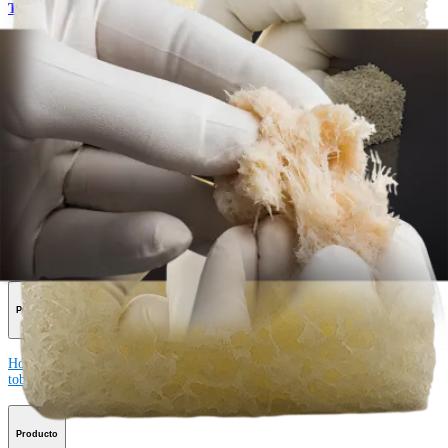
Traumatismo - Extremidades superiores
AlloSync™ Bone Grafts
Producto
¿Cómo podemos ayudarlo?
Contacte a un representante
Ver eventos, laboratorios y oportunidades educativas
Regístrese para recibir: ¿Qué hay de nuevo en Arthrex?
Conéctese con nosotros
Procedimiento
Hombro
Rodilla
Codo
Mano y muñeca
Pie y
tobillo
Cadera
Ortobiológicos
Cirugía cardiotorácica
Columna vertebral
Producto