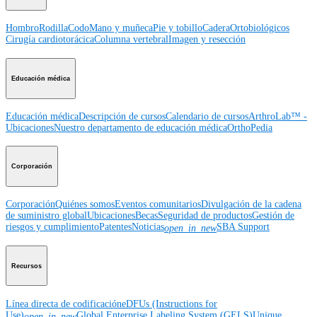
Hombro
Rodilla
Codo
Mano y muñeca
Pie y tobillo
Cadera
Ortobiológicos
Cirugía cardiotorácica
Columna vertebral
Imagen y resección
Educación médica
Educación médica
Descripción de cursos
Calendario de cursos
ArthroLab™ -
Ubicaciones
Nuestro departamento de educación médica
OrthoPedia
Corporación
Corporación
Quiénes somos
Eventos comunitarios
Divulgación de la cadena
de suministro global
Ubicaciones
Becas
Seguridad de productos
Gestión de
riesgos y cumplimiento
Patentes
Noticias
SBA Support
open_in_new
Recursos
Línea directa de codificación
eDFUs (Instructions for
Use)
Global Enterprise Labeling System (GELS)
Unique
open_in_new