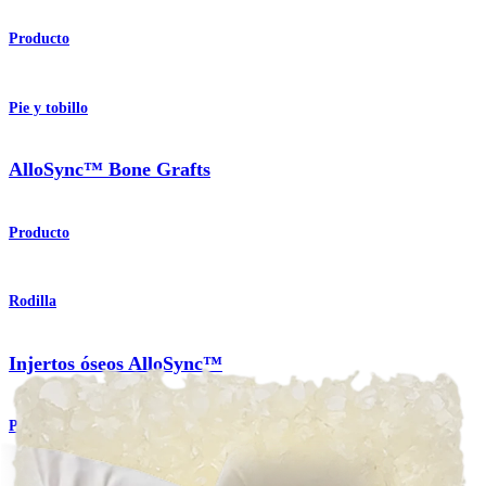
Producto
Pie y tobillo
AlloSync™ Bone Grafts
Producto
Rodilla
Injertos óseos AlloSync™
Producto