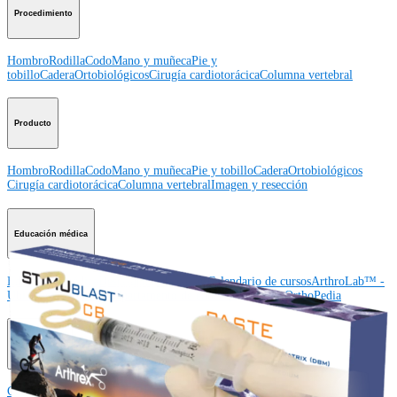
Procedimiento
Hombro
Rodilla
Codo
Mano y muñeca
Pie y
tobillo
Cadera
Ortobiológicos
Cirugía cardiotorácica
Columna vertebral
Producto
Hombro
Rodilla
Codo
Mano y muñeca
Pie y tobillo
Cadera
Ortobiológicos
Cirugía cardiotorácica
Columna vertebral
Imagen y resección
Educación médica
Educación médica
Descripción de cursos
Calendario de cursos
ArthroLab™ -
Ubicaciones
Nuestro departamento de educación médica
OrthoPedia
Corporación
Corporación
Quiénes somos
Eventos comunitarios
Divulgación de la cadena