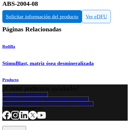
ABS-2004-08
Solicitar información del producto
Ver eDFU
Páginas Relacionadas
Rodilla
StimuBlast, matriz ósea desmineralizada
Producto
¿Cómo podemos ayudarlo?
Contacte a un representante
Ver eventos, laboratorios y oportunidades educativas
Regístrese para recibir: ¿Qué hay de nuevo en Arthrex?
Conéctese con nosotros