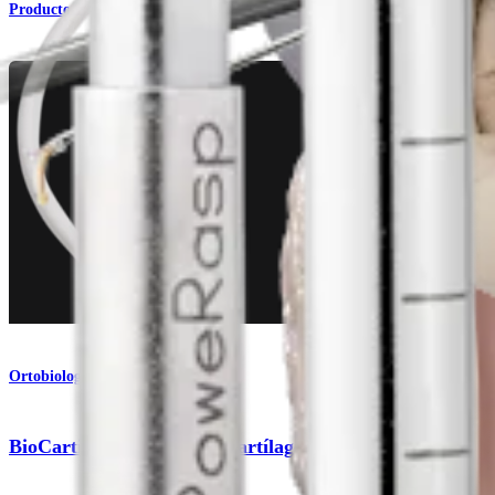
Producto
Ortobiología
®
BioCartilage
: matriz de cartílago micronizado