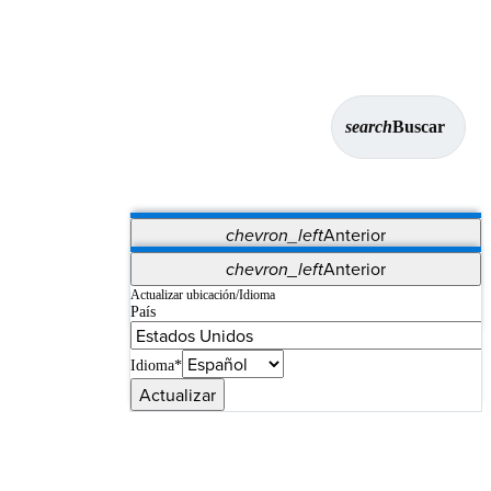
search
Buscar
chevron_left
Anterior
Aplicaciones
chevron_left
Anterior
Vet Systems
OrthoPedia Patient
SAP
Actualizar ubicación/Idioma
País
Supplier Portal
Synergy Imaging & Resection
Idioma*
Actualizar