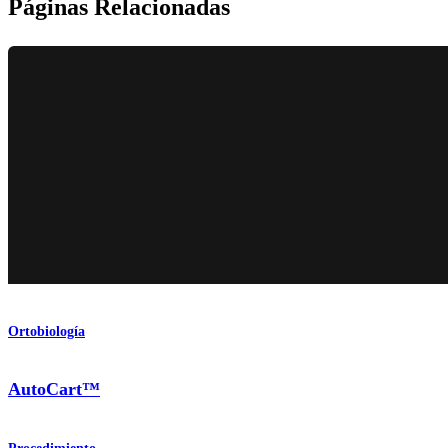
Páginas Relacionadas
Ortobiología
AutoCart™