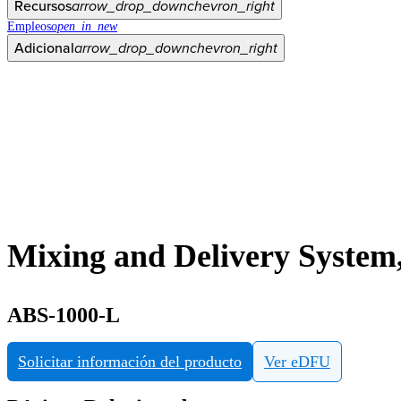
Recursos
arrow_drop_down
chevron_right
Empleos
open_in_new
Adicional
arrow_drop_down
chevron_right
Mixing and Delivery System,
ABS-1000-L
Solicitar información del producto
Ver eDFU