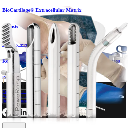
BioCartilage® Extracellular Matrix
Producto
Imagen y resección
Resección optimizada para procedimientos biológicos
Producto
¿Cómo podemos ayudarlo?
Contacte a un representante
Ver eventos, laboratorios y oportunidades educativas
Regístrese para recibir: ¿Qué hay de nuevo en Arthrex?
Conéctese con nosotros