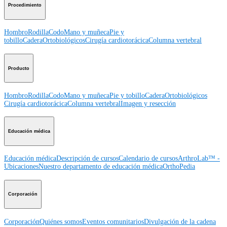
Procedimiento
Hombro
Rodilla
Codo
Mano y muñeca
Pie y
tobillo
Cadera
Ortobiológicos
Cirugía cardiotorácica
Columna vertebral
Producto
Hombro
Rodilla
Codo
Mano y muñeca
Pie y tobillo
Cadera
Ortobiológicos
Cirugía cardiotorácica
Columna vertebral
Imagen y resección
Educación médica
Educación médica
Descripción de cursos
Calendario de cursos
ArthroLab™ -
Ubicaciones
Nuestro departamento de educación médica
OrthoPedia
Corporación
Corporación
Quiénes somos
Eventos comunitarios
Divulgación de la cadena