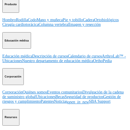
Producto
Hombro
Rodilla
Codo
Mano y muñeca
Pie y tobillo
Cadera
Ortobiológicos
Cirugía cardiotorácica
Columna vertebral
Imagen y resección
Educación médica
Educación médica
Descripción de cursos
Calendario de cursos
ArthroLab™ -
Ubicaciones
Nuestro departamento de educación médica
OrthoPedia
Corporación
Corporación
Quiénes somos
Eventos comunitarios
Divulgación de la cadena
de suministro global
Ubicaciones
Becas
Seguridad de productos
Gestión de
riesgos y cumplimiento
Patentes
Noticias
SBA Support
open_in_new
Recursos