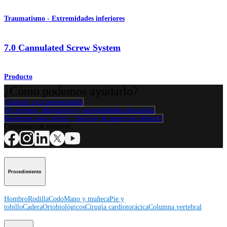
Traumatismo - Extremidades inferiores
7.0 Cannulated Screw System
Producto
¿Cómo podemos ayudarlo?
Contacte a un representante
Ver eventos, laboratorios y oportunidades educativas
Regístrese para recibir: ¿Qué hay de nuevo en Arthrex?
Conéctese con nosotros
Procedimiento
Hombro
Rodilla
Codo
Mano y muñeca
Pie y
tobillo
Cadera
Ortobiológicos
Cirugía cardiotorácica
Columna vertebral