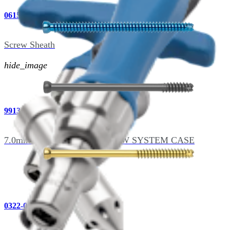
0615-000
Screw Sheath
hide_image
9913-000
7.0mm CANNULATED SCREW SYSTEM CASE
0322-000