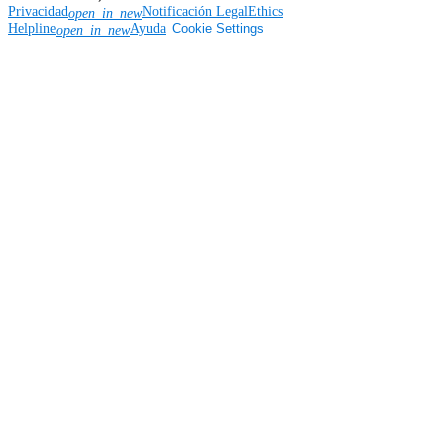
Privacidad
Notificación Legal
Ethics
open_in_new
Helpline
Ayuda
Cookie Settings
open_in_new