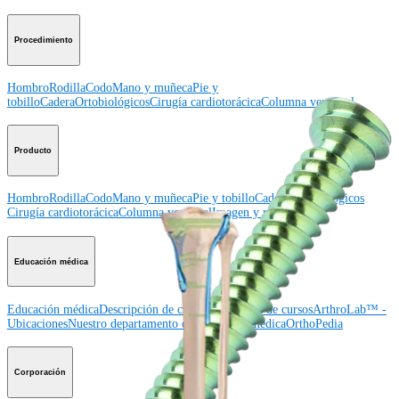
Procedimiento
Hombro
Rodilla
Codo
Mano y muñeca
Pie y
tobillo
Cadera
Ortobiológicos
Cirugía cardiotorácica
Columna vertebral
Producto
Hombro
Rodilla
Codo
Mano y muñeca
Pie y tobillo
Cadera
Ortobiológicos
Cirugía cardiotorácica
Columna vertebral
Imagen y resección
Educación médica
Educación médica
Descripción de cursos
Calendario de cursos
ArthroLab™ -
Ubicaciones
Nuestro departamento de educación médica
OrthoPedia
Corporación