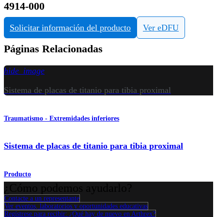
4914-000
Solicitar información del producto
Ver eDFU
Páginas Relacionadas
hide_image
Sistema de placas de titanio para tibia proximal
Traumatismo - Extremidades inferiores
Sistema de placas de titanio para tibia proximal
Producto
¿Cómo podemos ayudarlo?
Contacte a un representante
Ver eventos, laboratorios y oportunidades educativas
Regístrese para recibir: ¿Qué hay de nuevo en Arthrex?