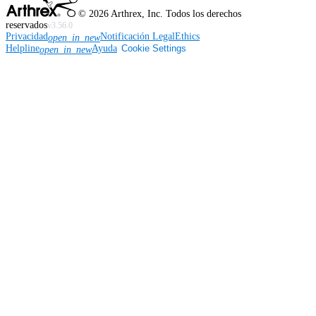
©
2026
Arthrex, Inc. Todos los derechos
reservados
v3.56.0
Privacidad
Notificación Legal
Ethics
open_in_new
Helpline
Ayuda
Cookie Settings
open_in_new