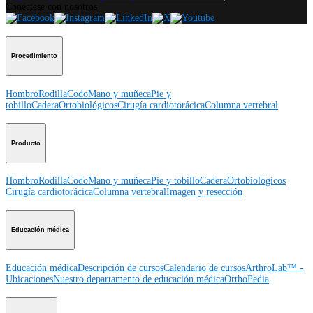
Conéctese con nosotros
Procedimiento
Hombro
Rodilla
Codo
Mano y muñeca
Pie y
tobillo
Cadera
Ortobiológicos
Cirugía cardiotorácica
Columna vertebral
Producto
Hombro
Rodilla
Codo
Mano y muñeca
Pie y tobillo
Cadera
Ortobiológicos
Cirugía cardiotorácica
Columna vertebral
Imagen y resección
Educación médica
Educación médica
Descripción de cursos
Calendario de cursos
ArthroLab™ -
Ubicaciones
Nuestro departamento de educación médica
OrthoPedia