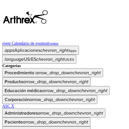
event
Calendario de eventos
Eventos
apps
Aplicaciones
chevron_right
Apps
language
US/ES
chevron_right
US/ES
Categorías
Procedimiento
arrow_drop_down
chevron_right
Producto
arrow_drop_down
chevron_right
Educación médica
arrow_drop_down
chevron_right
Corporación
arrow_drop_down
chevron_right
ASC X
Administradores
arrow_drop_down
chevron_right
Paciente
arrow_drop_down
chevron_right