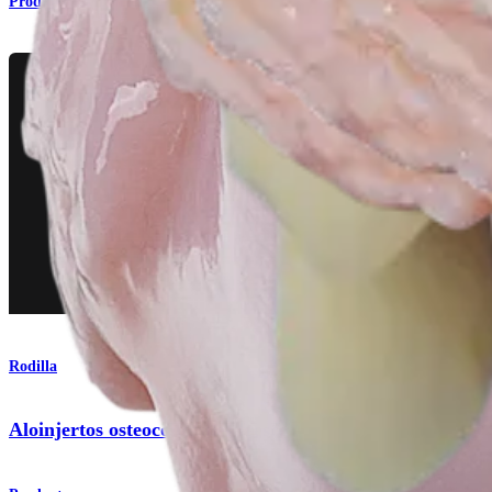
Producto
Rodilla
Aloinjertos osteocondrales frescos