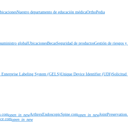
icaciones
Nuestro departamento de educación médica
OrthoPedia
suministro global
Ubicaciones
Becas
Seguridad de productos
Gestión de riesgos 
l Enterprise Labeling System (GELS)
Unique Device Identifier (UDI)
Solicitud 
n.com
ArthrexEndoscopicSpine.com
JointPreservatio
open_in_new
open_in_new
nce.com
open_in_new