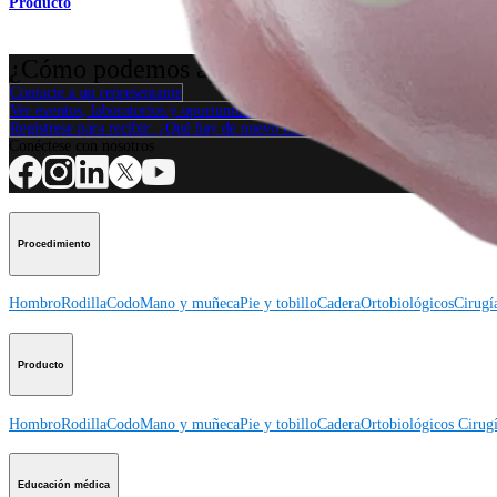
Producto
¿Cómo podemos ayudarlo?
Contacte a un representante
Ver eventos, laboratorios y oportunidades educativas
Regístrese para recibir: ¿Qué hay de nuevo en Arthrex?
Conéctese con nosotros
Procedimiento
Hombro
Rodilla
Codo
Mano y muñeca
Pie y tobillo
Cadera
Ortobiológicos
Cirugí
Producto
Hombro
Rodilla
Codo
Mano y muñeca
Pie y tobillo
Cadera
Ortobiológicos
Cirugí
Educación médica