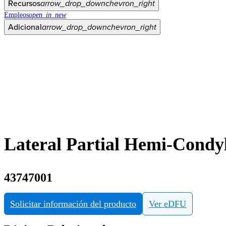
Recursos
arrow_drop_down
chevron_right
Empleos
open_in_new
Adicional
arrow_drop_down
chevron_right
Lateral Partial Hemi-Condyl
43747001
Solicitar información del producto
Ver eDFU