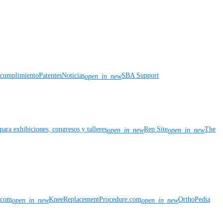
y cumplimiento
Patentes
Noticias
SBA Support
open_in_new
para exhibiciones, congresos y talleres
Rep Site
The
open_in_new
open_in_new
n.com
KneeReplacementProcedure.com
OrthoPedia
open_in_new
open_in_new