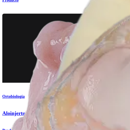
Producto
Ortobiología
Aloinjertos osteocondrales frescos