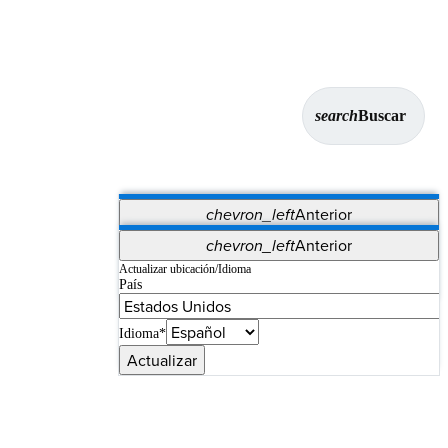
search
Buscar
chevron_left
Anterior
Aplicaciones
chevron_left
Anterior
Vet Systems
OrthoPedia Patient
SAP
Actualizar ubicación/Idioma
País
Supplier Portal
Synergy Imaging & Resection
Idioma*
Actualizar