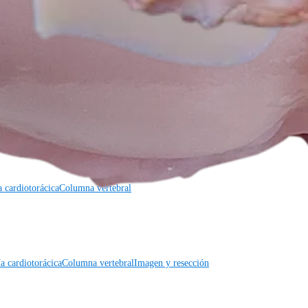
a cardiotorácica
Columna vertebral
a cardiotorácica
Columna vertebral
Imagen y resección