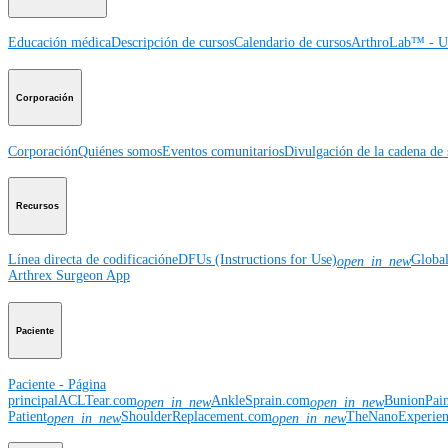
Educación médica
Descripción de cursos
Calendario de cursos
ArthroLab™ - Ub
Corporación
Corporación
Quiénes somos
Eventos comunitarios
Divulgación de la cadena de 
Recursos
Línea directa de codificación
eDFUs (Instructions for Use)
Globa
open_in_new
Arthrex Surgeon App
Paciente
Paciente - Página
principal
ACLTear.com
AnkleSprain.com
BunionPai
open_in_new
open_in_new
Patient
ShoulderReplacement.com
TheNanoExperie
open_in_new
open_in_new