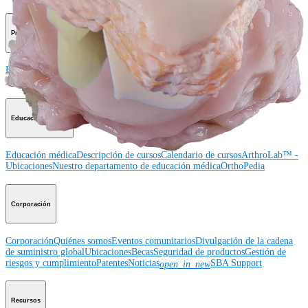
Producto
Hombro
Rodilla
Codo
Mano y muñeca
Pie y tobillo
Cadera
Ortobiológicos
Cirugía cardiotorácica
Columna vertebral
Imagen y resección
Educación médica
Educación médica
Descripción de cursos
Calendario de cursos
ArthroLab™ -
Ubicaciones
Nuestro departamento de educación médica
OrthoPedia
Corporación
Corporación
Quiénes somos
Eventos comunitarios
Divulgación de la cadena
de suministro global
Ubicaciones
Becas
Seguridad de productos
Gestión de
riesgos y cumplimiento
Patentes
Noticias
SBA Support
open_in_new
Recursos