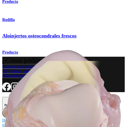
Producto
Rodilla
Aloinjertos osteocondrales frescos
Producto
¿Cómo podemos ayudarlo?
Contacte a un representante
Ver eventos, laboratorios y oportunidades educativas
Regístrese para recibir: ¿Qué hay de nuevo en Arthrex?
Conéctese con nosotros
Procedimiento
Hombro
Rodilla
Codo
Mano y muñeca
Pie y
tobillo
Cadera
Ortobiológicos
Cirugía cardiotorácica
Columna vertebral