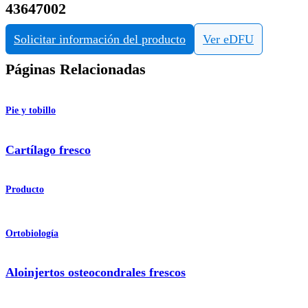
43647002
Solicitar información del producto
Ver eDFU
Páginas Relacionadas
Pie y tobillo
Cartílago fresco
Producto
Ortobiología
Aloinjertos osteocondrales frescos