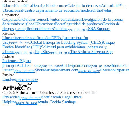
Educación médica
Educación médica
Descripción de cursos
Calendario de cursos
ArthroLab™ -
Ubicaciones
Nuestro departamento de educación médica
OrthoPedia
Corporación
Corporación
Quiénes somos
Eventos comunitarios
Divulgación de la cadena
de suministro global
Ubicaciones
Becas
Seguridad de productos
Gestión de
riesgos y cumplimiento
Patentes
Noticias
SBA Support
open_in_new
Recursos
Línea directa de codificación
eDFUs (Instructions for
Use)
Global Enterprise Labeling System (GELS)
Unique
open_in_new
Device Identifier (UDI)
Solicitud para exhibiciones, congresos y
talleres
Rep Site
The Arthrex Surgeon App
open_in_new
open_in_new
Paciente
Paciente - Página
principal
ACLTear.com
AnkleSprain.com
BunionPai
open_in_new
open_in_new
Patient
ShoulderReplacement.com
TheNanoExperie
open_in_new
open_in_new
Empleos
Empleos
open_in_new
©
2026
Arthrex, Inc. Todos los derechos reservados
v3.56.0
Privacidad
Notificación Legal
Ethics
open_in_new
Helpline
Ayuda
Cookie Settings
open_in_new