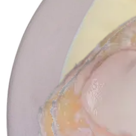
Producto
Ortobiología
Aloinjertos osteocondrales frescos