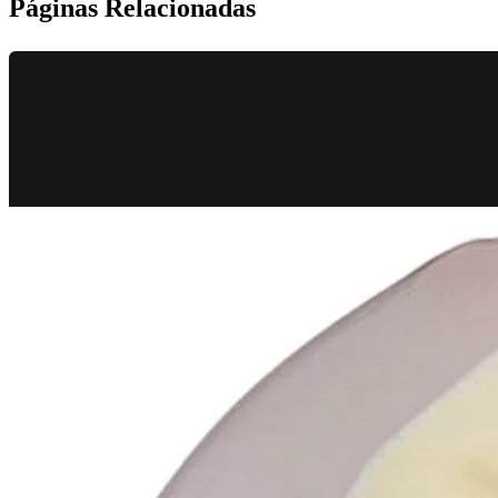
Páginas Relacionadas
Pie y tobillo
Cartílago fresco