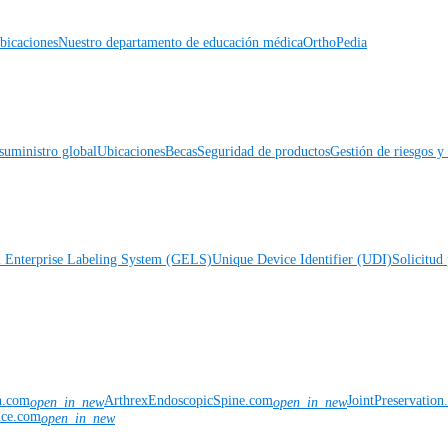
icaciones
Nuestro departamento de educación médica
OrthoPedia
suministro global
Ubicaciones
Becas
Seguridad de productos
Gestión de riesgos 
l Enterprise Labeling System (GELS)
Unique Device Identifier (UDI)
Solicitud 
n.com
ArthrexEndoscopicSpine.com
JointPreservatio
open_in_new
open_in_new
nce.com
open_in_new