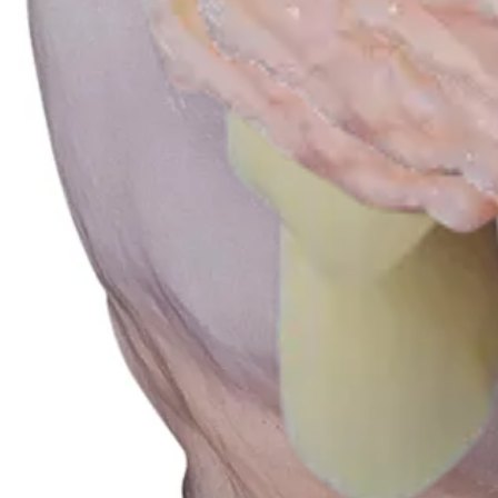
Producto
Rodilla
Aloinjertos osteocondrales frescos