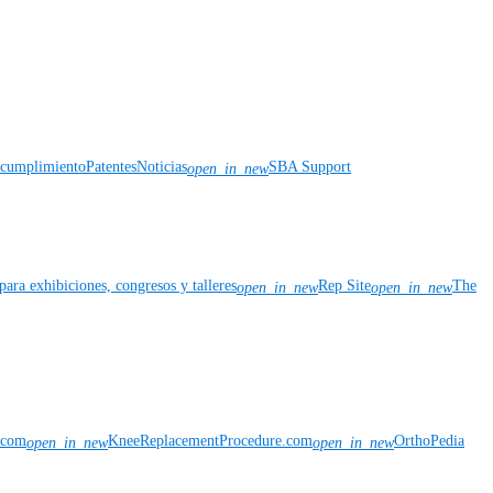
y cumplimiento
Patentes
Noticias
SBA Support
open_in_new
para exhibiciones, congresos y talleres
Rep Site
The
open_in_new
open_in_new
n.com
KneeReplacementProcedure.com
OrthoPedia
open_in_new
open_in_new