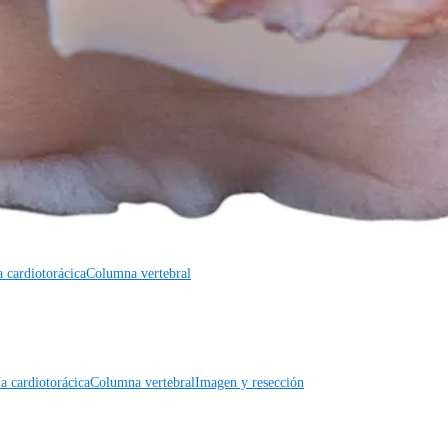
a cardiotorácica
Columna vertebral
a cardiotorácica
Columna vertebral
Imagen y resección