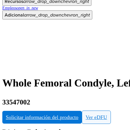
Recursos
arrow_drop_down
chevron_right
Empleos
open_in_new
Adicional
arrow_drop_down
chevron_right
Whole Femoral Condyle, Le
33547002
Solicitar información del producto
Ver eDFU