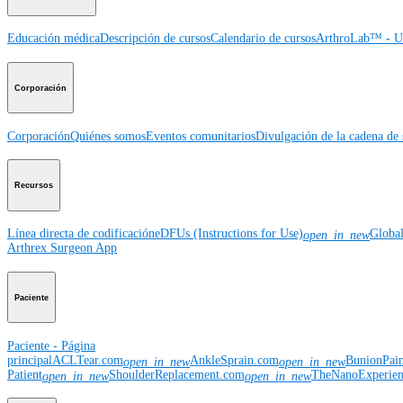
Educación médica
Descripción de cursos
Calendario de cursos
ArthroLab™ - Ub
Corporación
Corporación
Quiénes somos
Eventos comunitarios
Divulgación de la cadena de 
Recursos
Línea directa de codificación
eDFUs (Instructions for Use)
Globa
open_in_new
Arthrex Surgeon App
Paciente
Paciente - Página
principal
ACLTear.com
AnkleSprain.com
BunionPai
open_in_new
open_in_new
Patient
ShoulderReplacement.com
TheNanoExperie
open_in_new
open_in_new