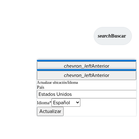
search
Buscar
chevron_left
Anterior
Aplicaciones
chevron_left
Anterior
Vet Systems
OrthoPedia Patient
SAP
Actualizar ubicación/Idioma
País
Supplier Portal
Synergy Imaging & Resection
Idioma*
Actualizar