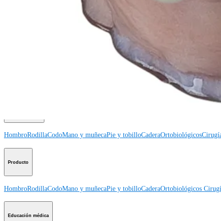
Producto
¿Cómo podemos ayudarlo?
Contacte a un representante
Ver eventos, laboratorios y oportunidades educativas
Regístrese para recibir: ¿Qué hay de nuevo en Arthrex?
Conéctese con nosotros
Procedimiento
Hombro
Rodilla
Codo
Mano y muñeca
Pie y tobillo
Cadera
Ortobiológicos
Cirugí
Producto
Hombro
Rodilla
Codo
Mano y muñeca
Pie y tobillo
Cadera
Ortobiológicos
Cirugí
Educación médica