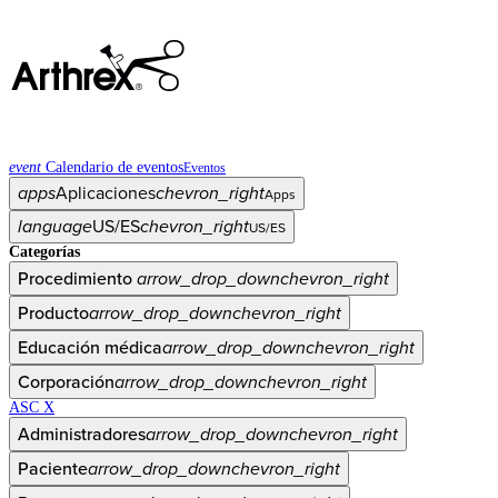
event
Calendario de eventos
Eventos
apps
Aplicaciones
chevron_right
Apps
language
US/ES
chevron_right
US/ES
Categorías
Procedimiento
arrow_drop_down
chevron_right
Producto
arrow_drop_down
chevron_right
Educación médica
arrow_drop_down
chevron_right
Corporación
arrow_drop_down
chevron_right
ASC X
Administradores
arrow_drop_down
chevron_right
Paciente
arrow_drop_down
chevron_right