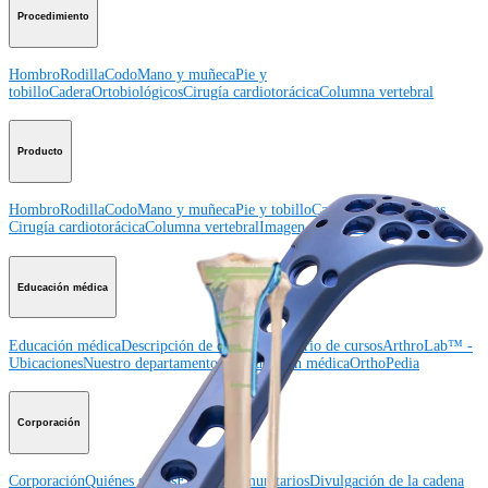
Procedimiento
Hombro
Rodilla
Codo
Mano y muñeca
Pie y
tobillo
Cadera
Ortobiológicos
Cirugía cardiotorácica
Columna vertebral
Producto
Hombro
Rodilla
Codo
Mano y muñeca
Pie y tobillo
Cadera
Ortobiológicos
Cirugía cardiotorácica
Columna vertebral
Imagen y resección
Educación médica
Educación médica
Descripción de cursos
Calendario de cursos
ArthroLab™ -
Ubicaciones
Nuestro departamento de educación médica
OrthoPedia
Corporación
Corporación
Quiénes somos
Eventos comunitarios
Divulgación de la cadena