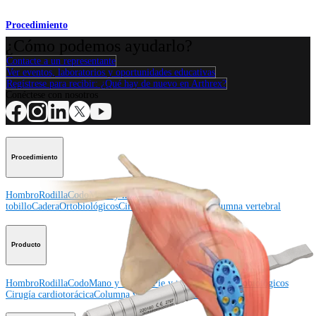
Procedimiento
¿Cómo podemos ayudarlo?
Contacte a un representante
Ver eventos, laboratorios y oportunidades educativas
Regístrese para recibir: ¿Qué hay de nuevo en Arthrex?
Conéctese con nosotros
Procedimiento
Hombro
Rodilla
Codo
Mano y muñeca
Pie y
tobillo
Cadera
Ortobiológicos
Cirugía cardiotorácica
Columna vertebral
Producto
Hombro
Rodilla
Codo
Mano y muñeca
Pie y tobillo
Cadera
Ortobiológicos
Cirugía cardiotorácica
Columna vertebral
Imagen y resección