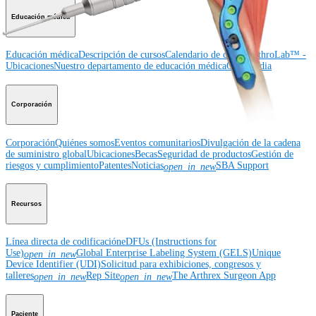
Educación médica
Educación médica
Descripción de cursos
Calendario de cursos
ArthroLab™ -
Ubicaciones
Nuestro departamento de educación médica
OrthoPedia
Corporación
Corporación
Quiénes somos
Eventos comunitarios
Divulgación de la cadena
de suministro global
Ubicaciones
Becas
Seguridad de productos
Gestión de
riesgos y cumplimiento
Patentes
Noticias
SBA Support
open_in_new
Recursos
Línea directa de codificación
eDFUs (Instructions for
Use)
Global Enterprise Labeling System (GELS)
Unique
open_in_new
Device Identifier (UDI)
Solicitud para exhibiciones, congresos y
talleres
Rep Site
The Arthrex Surgeon App
open_in_new
open_in_new
Paciente