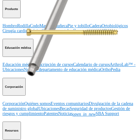
Producto
Hombro
Rodilla
Codo
Mano y muñeca
Pie y tobillo
Cadera
Ortobiológicos
Cirugía cardiotorácica
Columna vertebral
Imagen y resección
Educación médica
Educación médica
Descripción de cursos
Calendario de cursos
ArthroLab™ -
Ubicaciones
Nuestro departamento de educación médica
OrthoPedia
Corporación
Corporación
Quiénes somos
Eventos comunitarios
Divulgación de la cadena
de suministro global
Ubicaciones
Becas
Seguridad de productos
Gestión de
riesgos y cumplimiento
Patentes
Noticias
SBA Support
open_in_new
Recursos