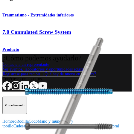
Traumatismo - Extremidades inferiores
7.0 Cannulated Screw System
Producto
¿Cómo podemos ayudarlo?
Contacte a un representante
Ver eventos, laboratorios y oportunidades educativas
Regístrese para recibir: ¿Qué hay de nuevo en Arthrex?
Conéctese con nosotros
Procedimiento
Hombro
Rodilla
Codo
Mano y muñeca
Pie y
tobillo
Cadera
Ortobiológicos
Cirugía cardiotorácica
Columna vertebral