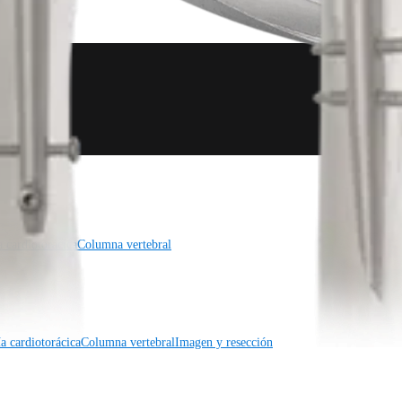
a cardiotorácica
Columna vertebral
a cardiotorácica
Columna vertebral
Imagen y resección