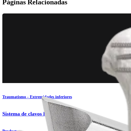
Páginas Relacionadas
Traumatismo - Extremidades inferiores
Sistema de clavos humerales