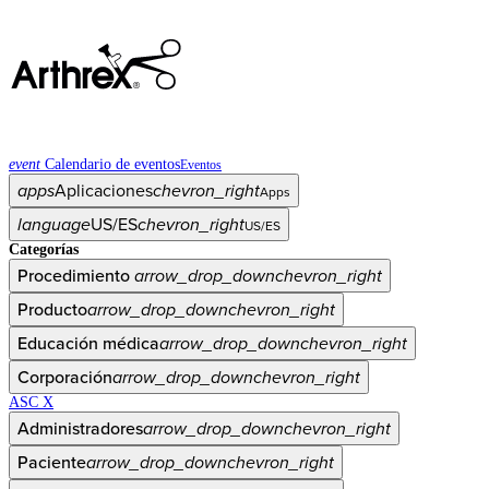
event
Calendario de eventos
Eventos
apps
Aplicaciones
chevron_right
Apps
language
US/ES
chevron_right
US/ES
Categorías
Procedimiento
arrow_drop_down
chevron_right
Producto
arrow_drop_down
chevron_right
Educación médica
arrow_drop_down
chevron_right
Corporación
arrow_drop_down
chevron_right
ASC X
Administradores
arrow_drop_down
chevron_right
Paciente
arrow_drop_down
chevron_right