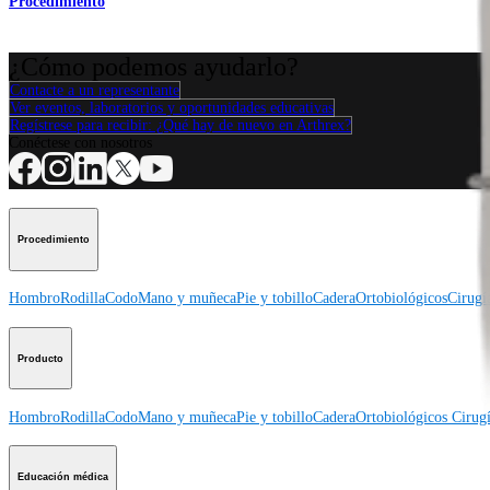
Procedimiento
¿Cómo podemos ayudarlo?
Contacte a un representante
Ver eventos, laboratorios y oportunidades educativas
Regístrese para recibir: ¿Qué hay de nuevo en Arthrex?
Conéctese con nosotros
Procedimiento
Hombro
Rodilla
Codo
Mano y muñeca
Pie y tobillo
Cadera
Ortobiológicos
Cirugí
Producto
Hombro
Rodilla
Codo
Mano y muñeca
Pie y tobillo
Cadera
Ortobiológicos
Cirugí
Educación médica