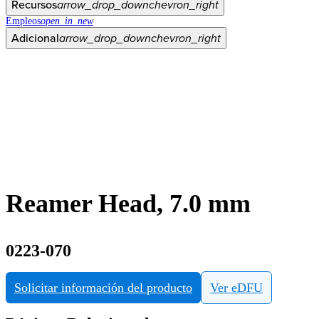
Recursos
arrow_drop_down
chevron_right
Empleos
open_in_new
Adicional
arrow_drop_down
chevron_right
Reamer Head, 7.0 mm
0223-070
Solicitar información del producto
Ver eDFU