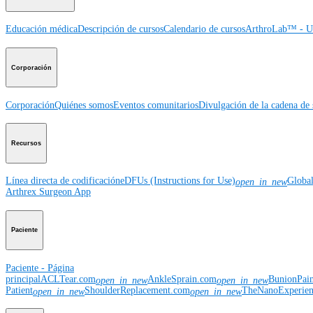
Educación médica
Descripción de cursos
Calendario de cursos
ArthroLab™ - Ub
Corporación
Corporación
Quiénes somos
Eventos comunitarios
Divulgación de la cadena de 
Recursos
Línea directa de codificación
eDFUs (Instructions for Use)
Globa
open_in_new
Arthrex Surgeon App
Paciente
Paciente - Página
principal
ACLTear.com
AnkleSprain.com
BunionPai
open_in_new
open_in_new
Patient
ShoulderReplacement.com
TheNanoExperie
open_in_new
open_in_new