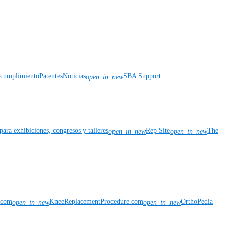
y cumplimiento
Patentes
Noticias
SBA Support
open_in_new
para exhibiciones, congresos y talleres
Rep Site
The
open_in_new
open_in_new
n.com
KneeReplacementProcedure.com
OrthoPedia
open_in_new
open_in_new