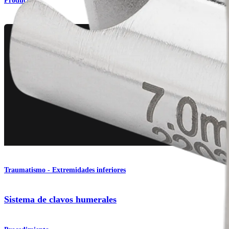
Producto
Traumatismo - Extremidades inferiores
Sistema de clavos humerales