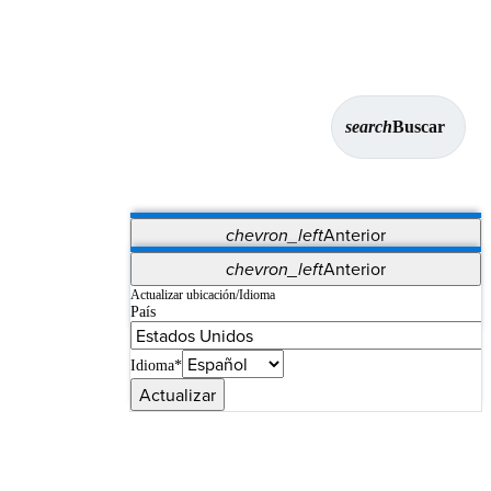
search
Buscar
chevron_left
Anterior
Aplicaciones
chevron_left
Anterior
Vet Systems
OrthoPedia Patient
SAP
Actualizar ubicación/Idioma
País
Supplier Portal
Synergy Imaging & Resection
Idioma*
Actualizar