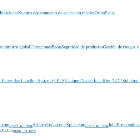
icaciones
Nuestro departamento de educación médica
OrthoPedia
suministro global
Ubicaciones
Becas
Seguridad de productos
Gestión de riesgos 
l Enterprise Labeling System (GELS)
Unique Device Identifier (UDI)
Solicitud 
n.com
ArthrexEndoscopicSpine.com
JointPreservatio
open_in_new
open_in_new
nce.com
open_in_new