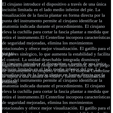
El cirujano introduce el dispositivo a través de una única
incisión limitada en el lado medio inferior del pie. La
visualización de la fascia plantar en forma directa por la
punta del instrumento permite al cirujano identificar la
anatomía indicada durante el procedimiento. El cirujano
eleva la cuchilla para cortar la fascia plantar a medida que
retira el instrumento.El Centerline incorpora características
de seguridad mejoradas, elimina los movimientos
rotacionales y ofrece mejor visualización. El gatillo para el
pulgar es sinérgico, lo que aumenta la estabilidad y facilita
Ver Más
el control. La unidad desechable integrada disminuye
El cirujano introduce el dispositivo a través de una única
significativamente el riesgo de falla mecánica, de un juego
incisión limitada en el lado medio inferior del pie. La
de instrumentos incompleto o daños. El sistema Centerline
visualización de la fascia plantar en forma directa por la
se sujeta a una cámara de video y fuente de iluminación
punta del instrumento permite al cirujano identificar la
estándar.
anatomía indicada durante el procedimiento. El cirujano
eleva la cuchilla para cortar la fascia plantar a medida que
retira el instrumento.El Centerline incorpora características
de seguridad mejoradas, elimina los movimientos
rotacionales y ofrece mejor visualización. El gatillo para el