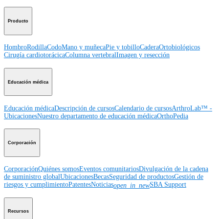
Producto
Hombro
Rodilla
Codo
Mano y muñeca
Pie y tobillo
Cadera
Ortobiológicos
Cirugía cardiotorácica
Columna vertebral
Imagen y resección
Educación médica
Educación médica
Descripción de cursos
Calendario de cursos
ArthroLab™ -
Ubicaciones
Nuestro departamento de educación médica
OrthoPedia
Corporación
Corporación
Quiénes somos
Eventos comunitarios
Divulgación de la cadena
de suministro global
Ubicaciones
Becas
Seguridad de productos
Gestión de
riesgos y cumplimiento
Patentes
Noticias
SBA Support
open_in_new
Recursos