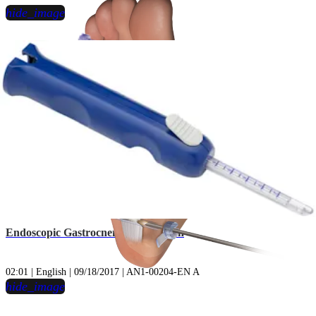
hide_image
play_circle
Endoscopic Gastrocnemius Recession
02:01 | English | 09/18/2017 | AN1-00204-EN A
hide_image