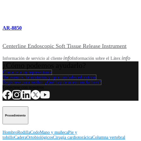
AR-8850
Centerline Endoscopic Soft Tissue Release Instrument
info
info
Información de servicio al cliente
Información sobre el Látex
¿Cómo podemos ayudarlo?
Contacte a un representante
Ver eventos, laboratorios y oportunidades educativas
Regístrese para recibir: ¿Qué hay de nuevo en Arthrex?
Conéctese con nosotros
Procedimiento
Hombro
Rodilla
Codo
Mano y muñeca
Pie y
tobillo
Cadera
Ortobiológicos
Cirugía cardiotorácica
Columna vertebral