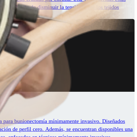
n MTP a fin de disminuir la tensión sobre los tejidos
ema para bunionectomía mínimamente invasivo. Diseñados
jación de perfil cero. Además, se encuentran disponibles una
ica, enfocados en técnicas mínimamente invasivas.