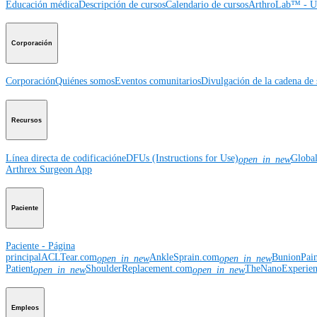
Educación médica
Descripción de cursos
Calendario de cursos
ArthroLab™ - Ub
Corporación
Corporación
Quiénes somos
Eventos comunitarios
Divulgación de la cadena de 
Recursos
Línea directa de codificación
eDFUs (Instructions for Use)
Globa
open_in_new
Arthrex Surgeon App
Paciente
Paciente - Página
principal
ACLTear.com
AnkleSprain.com
BunionPai
open_in_new
open_in_new
Patient
ShoulderReplacement.com
TheNanoExperie
open_in_new
open_in_new
Empleos