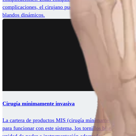
complicaciones, el cirujano puede escoger una osteotomía pa
blandos dinámicos.
Cirugía mínimamente invasiva
La cartera de productos MIS (cirugía mínimamente invasiva
para funcionar con este sistema, los tornillos biselados co
unidad de poder e instrumentación adecuada. La línea MIS 