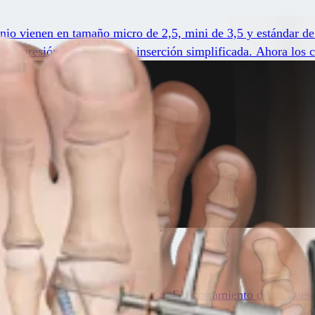
nio vienen en tamaño micro de 2,5, mini de 3,5 y estándar de 
a compresión y permite una inserción simplificada. Ahora los ci
 comunes en los dedos del pie. El acortamiento de un hueso m
e la placa plantar, dedo martillo, dedo en garra y la deformi