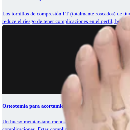
Los tornillos de compresión FT (totalmante roscados) de tita
reduce el riesgo de tener complicaciones en el perfil, brind
Osteotomía para acortamiento metatarsiano
Un hueso metatarsiano menos largo puede provocar problemas
complicaciones. Estas complicaciones incluyen el desgarro d