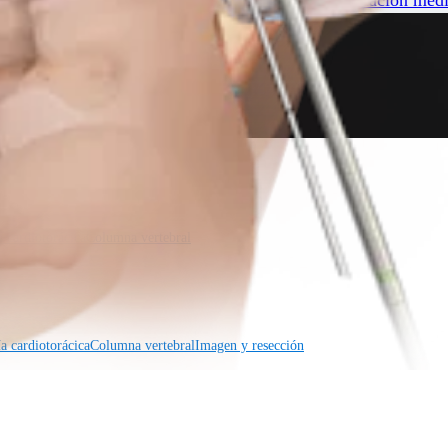
a cardiotorácica
Columna vertebral
a cardiotorácica
Columna vertebral
Imagen y resección