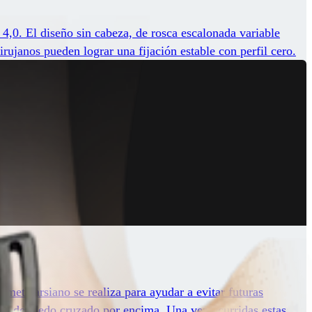
4,0. El diseño sin cabeza, de rosca escalonada variable
rujanos pueden lograr una fijación estable con perfil cero.
etatarsiano se realiza para ayudar a evitar futuras
dad del dedo cruzado por encima. Una vez ocurridas estas