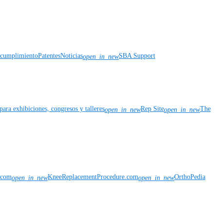
y cumplimiento
Patentes
Noticias
SBA Support
open_in_new
para exhibiciones, congresos y talleres
Rep Site
The
open_in_new
open_in_new
n.com
KneeReplacementProcedure.com
OrthoPedia
open_in_new
open_in_new