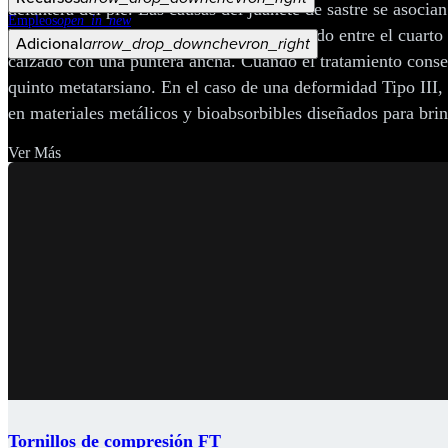
delantera del pie. Las causas del juanete de sastre se asocia
Empleos
open_in_new
II), o a un aumento del espacio comprendido entre el cuarto 
Adicional
arrow_drop_down
chevron_right
calzado con una puntera ancha. Cuando el tratamiento conserv
quinto metatarsiano. En el caso de una deformidad Tipo III, 
en materiales metálicos y bioabsorbibles diseñados para brin
Ver Más
Tornillos de compresión FT