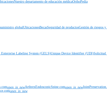
icaciones
Nuestro departamento de educación médica
OrthoPedia
suministro global
Ubicaciones
Becas
Seguridad de productos
Gestión de riesgos 
l Enterprise Labeling System (GELS)
Unique Device Identifier (UDI)
Solicitud 
n.com
ArthrexEndoscopicSpine.com
JointPreservatio
open_in_new
open_in_new
nce.com
open_in_new