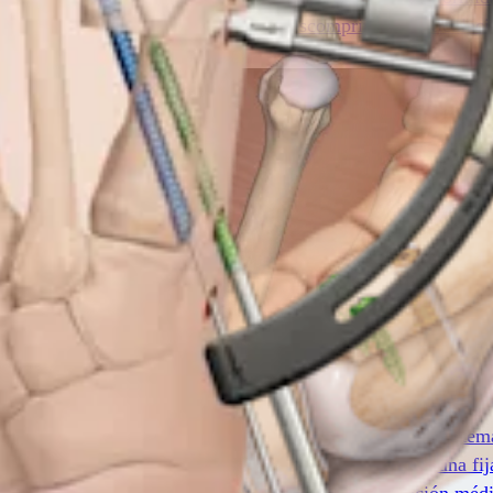
ra acortamiento metatarsiano para descomprimir la articulació
) de Arthrex sigue aumentando con la introducción del sist
mpletamente roscados están angulados para proporcionar una fi
está respaldada además por cursos nuestros de educación méd