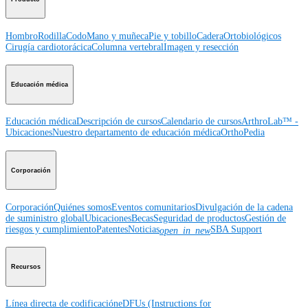
Hombro
Rodilla
Codo
Mano y muñeca
Pie y tobillo
Cadera
Ortobiológicos
Cirugía cardiotorácica
Columna vertebral
Imagen y resección
Educación médica
Educación médica
Descripción de cursos
Calendario de cursos
ArthroLab™ -
Ubicaciones
Nuestro departamento de educación médica
OrthoPedia
Corporación
Corporación
Quiénes somos
Eventos comunitarios
Divulgación de la cadena
de suministro global
Ubicaciones
Becas
Seguridad de productos
Gestión de
riesgos y cumplimiento
Patentes
Noticias
SBA Support
open_in_new
Recursos
Línea directa de codificación
eDFUs (Instructions for