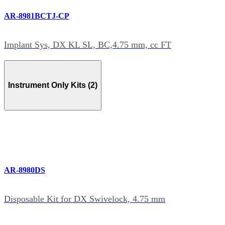
AR-8981BCTJ-CP
Implant Sys, DX KL SL, BC,4.75 mm, cc FT
Instrument Only Kits (2)
AR-8980DS
Disposable Kit for DX Swivelock, 4.75 mm