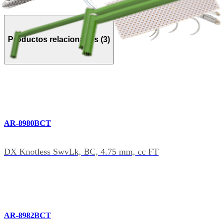
Productos relacionados (3)
AR-8980BCT
DX Knotless SwvLk, BC, 4.75 mm, cc FT
AR-8982BCT