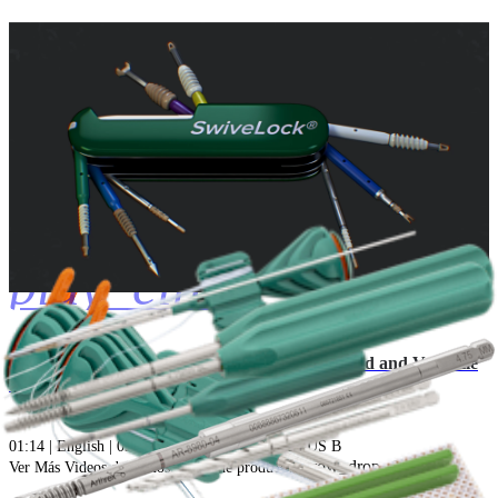
play_circle
SwiveLock® Suture Anchors: The Most Trusted and Versatile
Soft Tissue-to-Bone Fixation System
01:14 | English | 09/18/2020 | AN1-000080-en-US B
arrow_drop_down
Ver Más Videos de demostración de productos