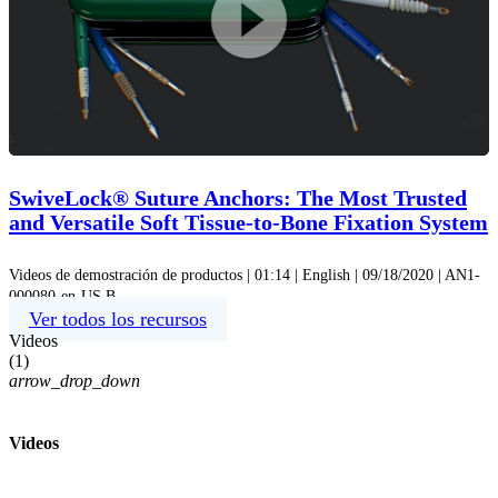
Play
Video
SwiveLock® Suture Anchors: The Most Trusted
and Versatile Soft Tissue-to-Bone Fixation System
Videos de demostración de productos | 01:14 | English | 09/18/2020 | AN1-
000080-en-US B
Ver todos los recursos
Videos
(
1
)
arrow_drop_down
Videos