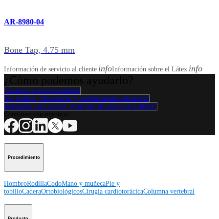
AR-8980-04
Bone Tap, 4.75 mm
info
info
Información de servicio al cliente
Información sobre el Látex
¿Cómo podemos ayudarlo?
Contacte a un representante
Ver eventos, laboratorios y oportunidades educativas
Regístrese para recibir: ¿Qué hay de nuevo en Arthrex?
Conéctese con nosotros
Procedimiento
Hombro
Rodilla
Codo
Mano y muñeca
Pie y
tobillo
Cadera
Ortobiológicos
Cirugía cardiotorácica
Columna vertebral
Producto