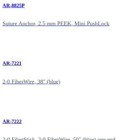
AR-8825P
Suture Anchor, 2.5 mm PEEK, Mini PushLock
AR-7221
2-0 FiberWire, 38" (blue)
AR-7222
2-0 FiberStick, 2-0 FiberWire, 50" (blue) one end