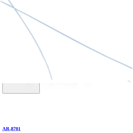
Hand, Wrist, and Elbow: Next Generation in Repair and
Reconstruction
English | 10/24/2024 | LB1-0415-en-US AB
arrow_drop_down
Ver Más Catálogos
Accesorios (8)
AR-8701