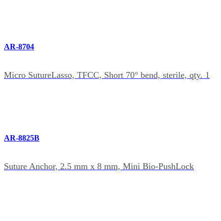
AR-8704
Micro SutureLasso, TFCC, Short 70° bend, sterile, qty. 1
AR-8825B
Suture Anchor, 2.5 mm x 8 mm, Mini Bio-PushLock