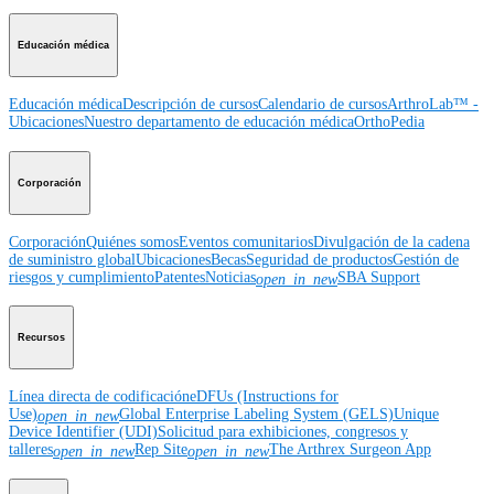
Educación médica
Educación médica
Descripción de cursos
Calendario de cursos
ArthroLab™ -
Ubicaciones
Nuestro departamento de educación médica
OrthoPedia
Corporación
Corporación
Quiénes somos
Eventos comunitarios
Divulgación de la cadena
de suministro global
Ubicaciones
Becas
Seguridad de productos
Gestión de
riesgos y cumplimiento
Patentes
Noticias
SBA Support
open_in_new
Recursos
Línea directa de codificación
eDFUs (Instructions for
Use)
Global Enterprise Labeling System (GELS)
Unique
open_in_new
Device Identifier (UDI)
Solicitud para exhibiciones, congresos y
talleres
Rep Site
The Arthrex Surgeon App
open_in_new
open_in_new