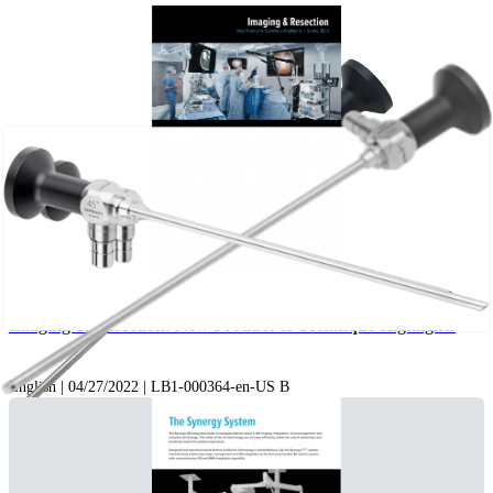
Imaging & Resection: New Product & Technique Highlights
English | 04/27/2022 | LB1-000364-en-US B