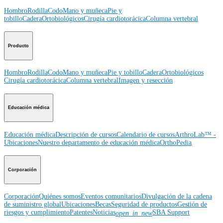
Hombro
Rodilla
Codo
Mano y muñeca
Pie y
tobillo
Cadera
Ortobiológicos
Cirugía cardiotorácica
Columna vertebral
Producto
Hombro
Rodilla
Codo
Mano y muñeca
Pie y tobillo
Cadera
Ortobiológicos
Cirugía cardiotorácica
Columna vertebral
Imagen y resección
Educación médica
Educación médica
Descripción de cursos
Calendario de cursos
ArthroLab™ -
Ubicaciones
Nuestro departamento de educación médica
OrthoPedia
Corporación
Corporación
Quiénes somos
Eventos comunitarios
Divulgación de la cadena
de suministro global
Ubicaciones
Becas
Seguridad de productos
Gestión de
riesgos y cumplimiento
Patentes
Noticias
SBA Support
open_in_new