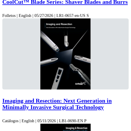
CoolCut™ Blade Series: Shaver Blades and Burrs
Folletos | English | 05/27/2026 | LR1-0657-en-US S
Imaging and Resection: Next Generation in
Minimally Invasive Surgical Technology
Catálogos | English | 05/11/2026 | LB1-0690-EN P