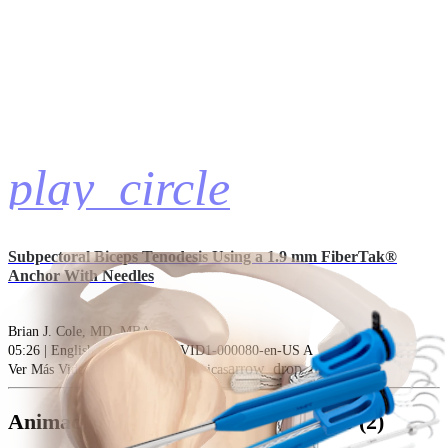
play_circle
Subpectoral Biceps Tenodesis Using a 1.9 mm FiberTak®
Anchor With Needles
Brian J. Cole, MD, MBA
05:26 | English | 10/01/2019 | VID1-000080-en-US A
arrow_drop_down
Ver Más Videos de técnicas quirúrgicas
Animaciones de técnicas quirúrgicas (2)