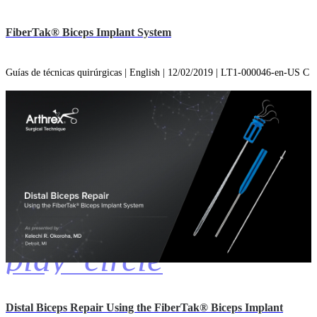
FiberTak® Biceps Implant System
Guías de técnicas quirúrgicas | English | 12/02/2019 | LT1-000046-en-US C
play_circle
Distal Biceps Repair Using the FiberTak® Biceps Implant