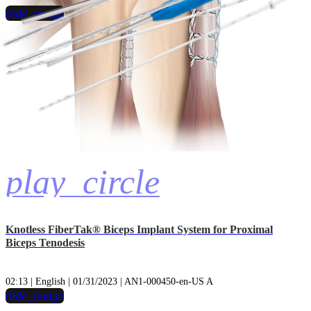
hide_image
play_circle
Knotless FiberTak® Biceps Implant System for Proximal
Biceps Tenodesis
02:13 | English | 01/31/2023 | AN1-000450-en-US A
hide_image