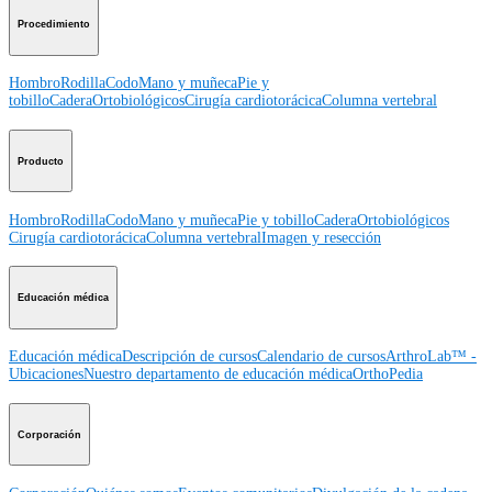
Procedimiento
Hombro
Rodilla
Codo
Mano y muñeca
Pie y
tobillo
Cadera
Ortobiológicos
Cirugía cardiotorácica
Columna vertebral
Producto
Hombro
Rodilla
Codo
Mano y muñeca
Pie y tobillo
Cadera
Ortobiológicos
Cirugía cardiotorácica
Columna vertebral
Imagen y resección
Educación médica
Educación médica
Descripción de cursos
Calendario de cursos
ArthroLab™ -
Ubicaciones
Nuestro departamento de educación médica
OrthoPedia
Corporación