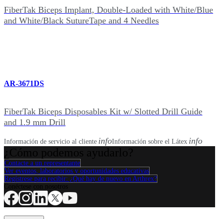
FiberTak Biceps Implant, Double-Loaded with White/Blue
and White/Black SutureTape and 4 Needles
AR-3671DS
FiberTak Biceps Disposables Kit w/ Slotted Drill Guide
and 1.9 mm Drill
info
info
Información de servicio al cliente
Información sobre el Látex
¿Cómo podemos ayudarlo?
Contacte a un representante
Ver eventos, laboratorios y oportunidades educativas
Regístrese para recibir: ¿Qué hay de nuevo en Arthrex?
Conéctese con nosotros