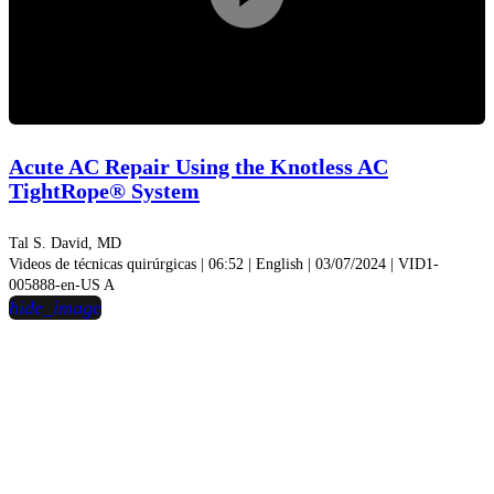
Play
Video
Acute AC Repair Using the Knotless AC
TightRope® System
Tal S. David, MD
Videos de técnicas quirúrgicas | 06:52 | English | 03/07/2024 | VID1-
005888-en-US A
hide_image