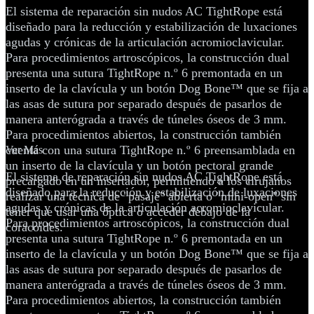
El sistema de reparación sin nudos AC TightRope está
diseñado para la reducción y estabilización de luxaciones
agudas y crónicas de la articulación acromioclavicular.
Para procedimientos artroscópicos, la construcción dual
presenta una sutura TightRope n.º 6 premontada en un
inserto de la clavícula y un botón Dog Bone™ que se fija a
las asas de sutura por separado después de pasarlos de
manera anterógrada a través de túneles óseos de 3 mm.
Para procedimientos abiertos, la construcción también
cuenta con una sutura TightRope n.º 6 preensamblada en
Ver Más
un inserto de la clavícula y un botón pectoral grande
El sistema de reparación sin nudos AC TightRope está
precargado en un insertador, permitiendo a los cirujanos
diseñado para la reducción y estabilización de luxaciones
realizar una técnica de "pasaje" abierta o "mini-open" sin
agudas y crónicas de la articulación acromioclavicular.
tener que usar una óptica o acceder debajo de la
Para procedimientos artroscópicos, la construcción dual
coracoides.
presenta una sutura TightRope n.º 6 premontada en un
inserto de la clavícula y un botón Dog Bone™ que se fija a
las asas de sutura por separado después de pasarlos de
manera anterógrada a través de túneles óseos de 3 mm.
Para procedimientos abiertos, la construcción también