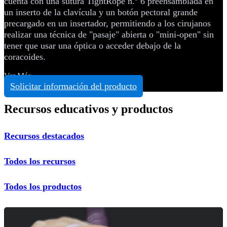
cuenta con una sutura TightRope n.º 6 preensamblada en
un inserto de la clavícula y un botón pectoral grande
precargado en un insertador, permitiendo a los cirujanos
realizar una técnica de "pasaje" abierta o "mini-open" sin
tener que usar una óptica o acceder debajo de la
coracoides.
Ver Más
Solicitar información del producto
Recursos educativos y productos
Recursos destacados
Todos los recursos
Todos los productos