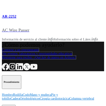
AR-2252
AC Wire Passer
info
info
Información de servicio al cliente
Información sobre el Látex
¿Cómo podemos ayudarlo?
Contacte a un representante
Ver eventos, laboratorios y oportunidades educativas
Regístrese para recibir: ¿Qué hay de nuevo en Arthrex?
Conéctese con nosotros
Procedimiento
Hombro
Rodilla
Codo
Mano y muñeca
Pie y
tobillo
Cadera
Ortobiológicos
Cirugía cardiotorácica
Columna vertebral