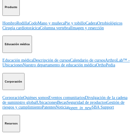
Producto
Hombro
Rodilla
Codo
Mano y muñeca
Pie y tobillo
Cadera
Ortobiológicos
Cirugía cardiotorácica
Columna vertebral
Imagen y resección
Educación médica
Educación médica
Descripción de cursos
Calendario de cursos
ArthroLab™ -
Ubicaciones
Nuestro departamento de educación médica
OrthoPedia
Corporación
Corporación
Quiénes somos
Eventos comunitarios
Divulgación de la cadena
de suministro global
Ubicaciones
Becas
Seguridad de productos
Gestión de
riesgos y cumplimiento
Patentes
Noticias
SBA Support
open_in_new
Recursos