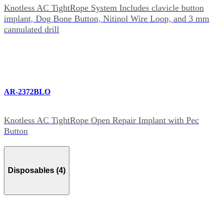
Knotless AC TightRope System Includes clavicle button
implant, Dog Bone Button, Nitinol Wire Loop, and 3 mm
cannulated drill
AR-2372BLO
Knotless AC TightRope Open Repair Implant with Pec
Button
Disposables (4)