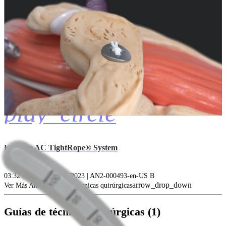
play_circle
Knotless AC TightRope® System
03:32 | English | 07/11/2023 | AN2-000493-en-US B
arrow_drop_down
Ver Más Animaciones de técnicas quirúrgicas
Guías de técnicas quirúrgicas (1)