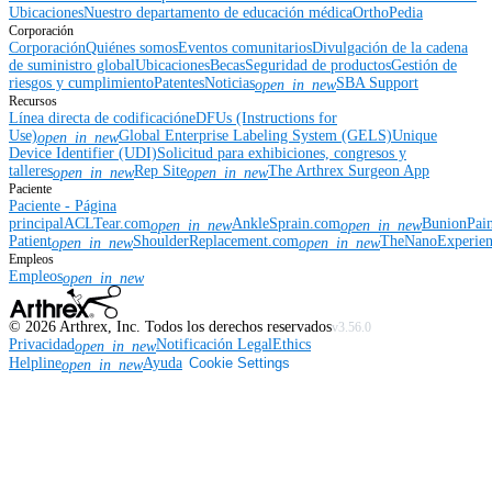
Ubicaciones
Nuestro departamento de educación médica
OrthoPedia
Corporación
Corporación
Quiénes somos
Eventos comunitarios
Divulgación de la cadena
de suministro global
Ubicaciones
Becas
Seguridad de productos
Gestión de
riesgos y cumplimiento
Patentes
Noticias
SBA Support
open_in_new
Recursos
Línea directa de codificación
eDFUs (Instructions for
Use)
Global Enterprise Labeling System (GELS)
Unique
open_in_new
Device Identifier (UDI)
Solicitud para exhibiciones, congresos y
talleres
Rep Site
The Arthrex Surgeon App
open_in_new
open_in_new
Paciente
Paciente - Página
principal
ACLTear.com
AnkleSprain.com
BunionPai
open_in_new
open_in_new
Patient
ShoulderReplacement.com
TheNanoExperie
open_in_new
open_in_new
Empleos
Empleos
open_in_new
©
2026
Arthrex, Inc. Todos los derechos reservados
v3.56.0
Privacidad
Notificación Legal
Ethics
open_in_new
Helpline
Ayuda
Cookie Settings
open_in_new