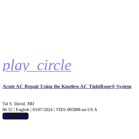
play_circle
Acute AC Repair Using the Knotless AC TightRope® System
Tal S. David, MD
06:52 | English | 03/07/2024 | VID1-005888-en-US A
hide_image