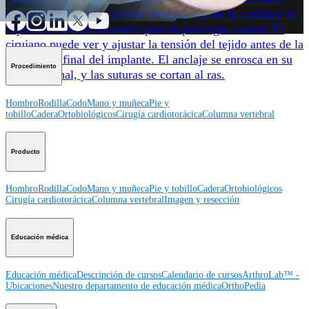
Conéctese con nosotros
permite al cirujano capturar adecuadamente la cantidad de
cápsula o labrum necesario para la patología a tratar. El
cirujano puede ver y ajustar la tensión del tejido antes de la
colocación final del implante. El anclaje se enrosca en su
Procedimiento
posición final, y las suturas se cortan al ras.
Hombro
Rodilla
Codo
Mano y muñeca
Pie y
tobillo
Cadera
Ortobiológicos
Cirugía cardiotorácica
Columna vertebral
Producto
Hombro
Rodilla
Codo
Mano y muñeca
Pie y tobillo
Cadera
Ortobiológicos
Cirugía cardiotorácica
Columna vertebral
Imagen y resección
Educación médica
Educación médica
Descripción de cursos
Calendario de cursos
ArthroLab™ -
Ubicaciones
Nuestro departamento de educación médica
OrthoPedia