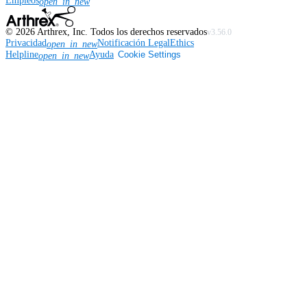
Empleos
open_in_new
©
2026
Arthrex, Inc. Todos los derechos reservados
v3.56.0
Privacidad
Notificación Legal
Ethics
open_in_new
Helpline
Ayuda
Cookie Settings
open_in_new