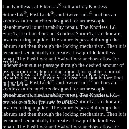
®
The Knotless 1.8 FiberTak
soft anchor, Knotless
®
®
®
SutureTak
, PushLock
, and SwiveLock
anchors are
knotless suture anchors designed for arthroscopic
glenohumeral joint instability repair. The Knotless 1.8
FiberTak soft anchor and Knotless SutureTak anchor are
inserted using a guide. The suture is passed through the
labrum and then through the locking mechanism. Then it is
tensioned sequentially to create a low-profile knotless
repair. The PushLock and SwiveLock anchors allow for
Ver Más
independent suture passage through the desired amount of
tissue prior to anchor implantation. This enables optimal
®
The Knotless 1.8 FiberTak
soft anchor, Knotless
visualization and adjustment of tissue tension before final
®
®
®
SutureTak
, PushLock
, and SwiveLock
anchors are
implantation.
knotless suture anchors designed for arthroscopic
glenohumeral joint instability repair. The Knotless 1.8
Please note that certain bio (PLLA) anchors and screws
FiberTak soft anchor and Knotless SutureTak anchor are
are not available for sale in EMEA.
inserted using a guide. The suture is passed through the
labrum and then through the locking mechanism. Then it is
tensioned sequentially to create a low-profile knotless
repair. The PushLock and SwiveLock anchors allow for