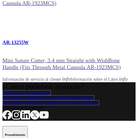
Cannula AR-1923MCS)
AR-13255W
Mini Suture Cutter, 3.4 mm Straight with WishBone
Handle (Fits Through Metal Cannula AR-1923MCS)
info
info
Información de servicio al cliente
Información sobre el Látex
¿Cómo podemos ayudarlo?
Contacte a un representante
Ver eventos, laboratorios y oportunidades educativas
Regístrese para recibir: ¿Qué hay de nuevo en Arthrex?
Conéctese con nosotros
Procedimiento