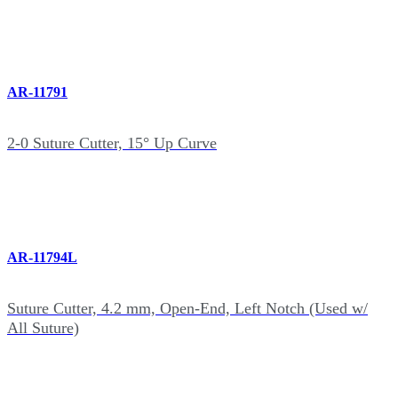
AR-11791
2-0 Suture Cutter, 15° Up Curve
AR-11794L
Suture Cutter, 4.2 mm, Open-End, Left Notch (Used w/
All Suture)