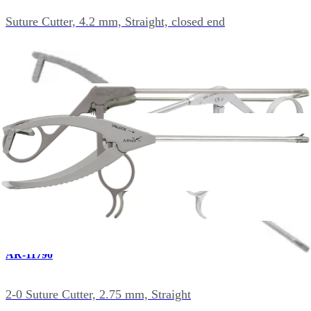
Suture Cutter, 4.2 mm, Straight, closed end
AR-12250W
Suture Cutter, 4.2 mm, straight (used with #2 and #5
suture, FiberTape) w/ WishBone handle
AR-11790
2-0 Suture Cutter, 2.75 mm, Straight