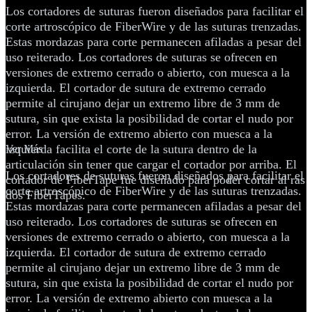
Los cortadores de suturas fueron diseñados para facilitar el
corte artroscópico de FiberWire y de las suturas trenzadas.
Estas mordazas para corte permanecen afiladas a pesar del
uso reiterado. Los cortadores de suturas se ofrecen en
versiones de extremo cerrado o abierto, con muesca a la
izquierda. El cortador de sutura de extremo cerrado
permite al cirujano dejar un extremo libre de 3 mm de
sutura, sin que exista la posibilidad de cortar el nudo por
error. La versión de extremo abierto con muesca a la
izquierda facilita el corte de la sutura dentro de la
Ver Más
articulación sin tener que cargar el cortador por arriba. El
Los cortadores de suturas fueron diseñados para facilitar el
cortador de FiberTape fue diseñado para poder cortar al ras
corte artroscópico de FiberWire y de las suturas trenzadas.
dos FiberTapes.
Estas mordazas para corte permanecen afiladas a pesar del
uso reiterado. Los cortadores de suturas se ofrecen en
versiones de extremo cerrado o abierto, con muesca a la
izquierda. El cortador de sutura de extremo cerrado
permite al cirujano dejar un extremo libre de 3 mm de
sutura, sin que exista la posibilidad de cortar el nudo por
error. La versión de extremo abierto con muesca a la