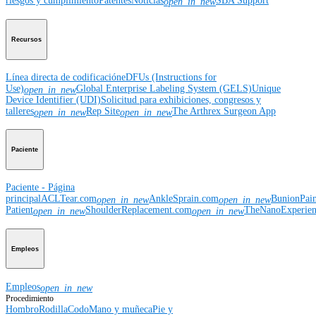
riesgos y cumplimiento
Patentes
Noticias
SBA Support
open_in_new
Recursos
Línea directa de codificación
eDFUs (Instructions for
Use)
Global Enterprise Labeling System (GELS)
Unique
open_in_new
Device Identifier (UDI)
Solicitud para exhibiciones, congresos y
talleres
Rep Site
The Arthrex Surgeon App
open_in_new
open_in_new
Paciente
Paciente - Página
principal
ACLTear.com
AnkleSprain.com
BunionPai
open_in_new
open_in_new
Patient
ShoulderReplacement.com
TheNanoExperie
open_in_new
open_in_new
Empleos
Empleos
open_in_new
Procedimiento
Hombro
Rodilla
Codo
Mano y muñeca
Pie y