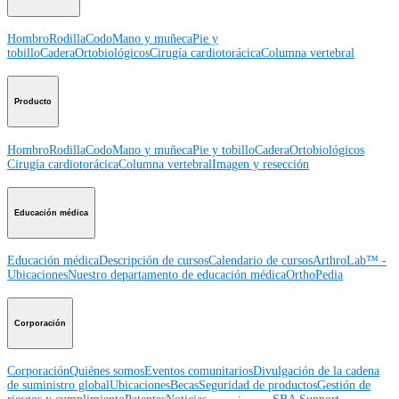
Hombro
Rodilla
Codo
Mano y muñeca
Pie y
tobillo
Cadera
Ortobiológicos
Cirugía cardiotorácica
Columna vertebral
Producto
Hombro
Rodilla
Codo
Mano y muñeca
Pie y tobillo
Cadera
Ortobiológicos
Cirugía cardiotorácica
Columna vertebral
Imagen y resección
Educación médica
Educación médica
Descripción de cursos
Calendario de cursos
ArthroLab™ -
Ubicaciones
Nuestro departamento de educación médica
OrthoPedia
Corporación
Corporación
Quiénes somos
Eventos comunitarios
Divulgación de la cadena
de suministro global
Ubicaciones
Becas
Seguridad de productos
Gestión de