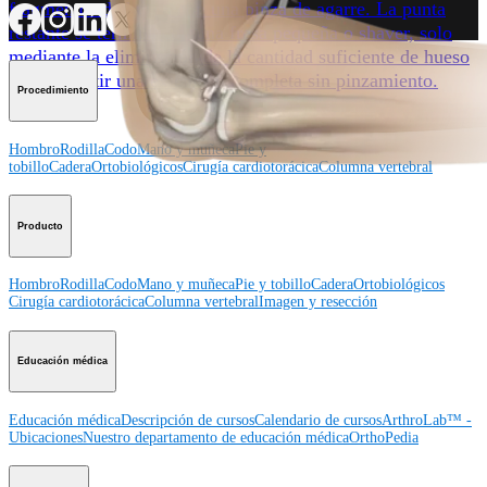
fragmentos de hueso con una pinza de agarre. La punta
restante se termina con una fresa pequeña o shaver, solo
mediante la eliminación de la cantidad suficiente de hueso
para permitir una extensión completa sin pinzamiento.
Procedimiento
Hombro
Rodilla
Codo
Mano y muñeca
Pie y
tobillo
Cadera
Ortobiológicos
Cirugía cardiotorácica
Columna vertebral
Producto
Hombro
Rodilla
Codo
Mano y muñeca
Pie y tobillo
Cadera
Ortobiológicos
Cirugía cardiotorácica
Columna vertebral
Imagen y resección
Educación médica
Educación médica
Descripción de cursos
Calendario de cursos
ArthroLab™ -
Ubicaciones
Nuestro departamento de educación médica
OrthoPedia