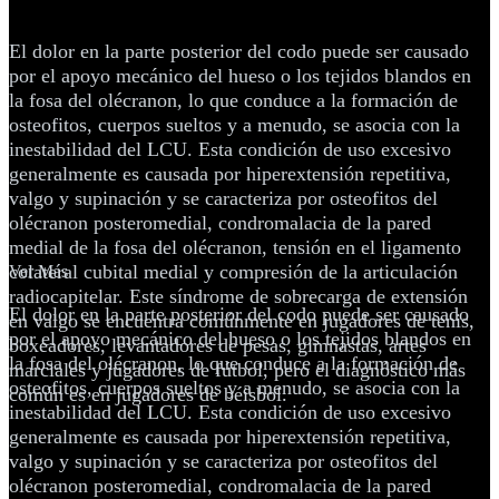
codo
El dolor en la parte posterior del codo puede ser causado
por el apoyo mecánico del hueso o los tejidos blandos en
la fosa del olécranon, lo que conduce a la formación de
osteofitos, cuerpos sueltos y a menudo, se asocia con la
inestabilidad del LCU. Esta condición de uso excesivo
generalmente es causada por hiperextensión repetitiva,
valgo y supinación y se caracteriza por osteofitos del
olécranon posteromedial, condromalacia de la pared
medial de la fosa del olécranon, tensión en el ligamento
colateral cubital medial y compresión de la articulación
Ver Más
radiocapitelar. Este síndrome de sobrecarga de extensión
El dolor en la parte posterior del codo puede ser causado
en valgo se encuentra comúnmente en jugadores de tenis,
por el apoyo mecánico del hueso o los tejidos blandos en
boxeadores, levantadores de pesas, gimnastas, artes
la fosa del olécranon, lo que conduce a la formación de
marciales y jugadores de fútbol, pero el diagnóstico más
osteofitos, cuerpos sueltos y a menudo, se asocia con la
común es en jugadores de béisbol.
inestabilidad del LCU. Esta condición de uso excesivo
generalmente es causada por hiperextensión repetitiva,
valgo y supinación y se caracteriza por osteofitos del
olécranon posteromedial, condromalacia de la pared