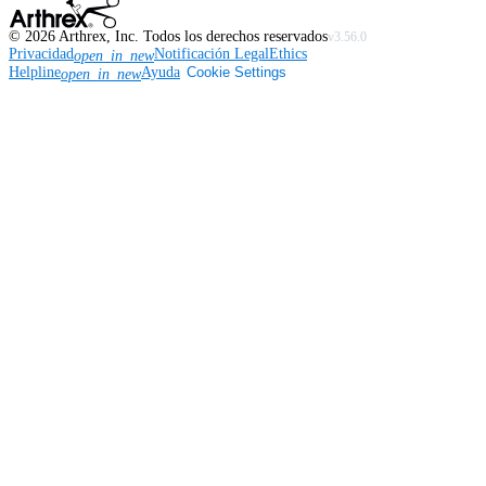
©
2026
Arthrex, Inc. Todos los derechos reservados
v3.56.0
Privacidad
Notificación Legal
Ethics
open_in_new
Helpline
Ayuda
Cookie Settings
open_in_new