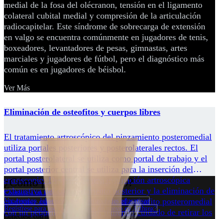
medial de la fosa del olécranon, tensión en el ligamento
colateral cubital medial y compresión de la articulación
radiocapitelar. Este síndrome de sobrecarga de extensión
en valgo se encuentra comúnmente en jugadores de tenis,
boxeadores, levantadores de pesas, gimnastas, artes
marciales y jugadores de fútbol, pero el diagnóstico más
común es en jugadores de béisbol.
Ver Más
Eliminación de osteofitos y cuerpos libres
El tratamiento artroscópico del pinzamiento posteromedial
utiliza portales posteriores y posterolaterales rectos. El
portal posterolateral se utiliza como portal de trabajo y el
portal posterior central se utiliza para la inserción del
artroscopio. Después de una evaluación artroscópica
¿Cómo podemos ayudarlo?
exhaustiva del compartimento posterior y la eliminación de
Contacte a un representante
cualquier cuerpo libre, se extrae el osteofito posteromedial
Ver eventos, laboratorios y oportunidades educativas
Regístrese para recibir: ¿Qué hay de nuevo en Arthrex?
con un pequeño osteótomo, teniendo cuidado de retirar los
Conéctese con nosotros