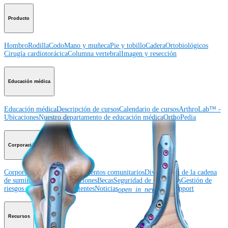
Producto
Hombro
Rodilla
Codo
Mano y muñeca
Pie y tobillo
Cadera
Ortobiológicos
Cirugía cardiotorácica
Columna vertebral
Imagen y resección
Educación médica
Educación médica
Descripción de cursos
Calendario de cursos
ArthroLab™ -
Ubicaciones
Nuestro departamento de educación médica
OrthoPedia
Corporación
Corporación
Quiénes somos
Eventos comunitarios
Divulgación de la cadena
de suministro global
Ubicaciones
Becas
Seguridad de productos
Gestión de
riesgos y cumplimiento
Patentes
Noticias
SBA Support
open_in_new
Recursos