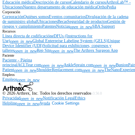
Educación médica
Descripción de cursos
Calendario de cursos
ArthroLab™ -
Ubicaciones
Nuestro departamento de educación médica
OrthoPedia
Corporación
Corporación
Quiénes somos
Eventos comunitarios
Divulgación de la cadena
de suministro global
Ubicaciones
Becas
Seguridad de productos
Gestión de
riesgos y cumplimiento
Patentes
Noticias
SBA Support
open_in_new
Recursos
Línea directa de codificación
eDFUs (Instructions for
Use)
Global Enterprise Labeling System (GELS)
Unique
open_in_new
Device Identifier (UDI)
Solicitud para exhibiciones, congresos y
talleres
Rep Site
The Arthrex Surgeon App
open_in_new
open_in_new
Paciente
Paciente - Página
principal
ACLTear.com
AnkleSprain.com
BunionPai
open_in_new
open_in_new
Patient
ShoulderReplacement.com
TheNanoExperie
open_in_new
open_in_new
Empleos
Empleos
open_in_new
©
2026
Arthrex, Inc. Todos los derechos reservados
v3.56.0
Privacidad
Notificación Legal
Ethics
open_in_new
Helpline
Ayuda
Cookie Settings
open_in_new