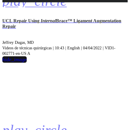
play_circle
UCL Repair Using
Internal
Brace™ Ligament Augmentation
Repair
Jeffrey Dugas, MD
Videos de técnicas quirúrgicas | 10:43 | English | 04/04/2022 | VID1-
002771-en-US A
hide_image