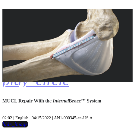
play_circle
MUCL Repair With the
Internal
Brace™ System
02:02 | English | 04/15/2022 | AN1-000345-en-US A
hide_image