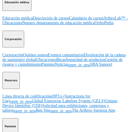
Educación médica
Educación médica
Descripción de cursos
Calendario de cursos
ArthroLab™ -
Ubicaciones
Nuestro departamento de educación médica
OrthoPedia
Corporación
Corporación
Quiénes somos
Eventos comunitarios
Divulgación de la cadena
de suministro global
Ubicaciones
Becas
Seguridad de productos
Gestión de
riesgos y cumplimiento
Patentes
Noticias
SBA Support
open_in_new
Recursos
Línea directa de codificación
eDFUs (Instructions for
Use)
Global Enterprise Labeling System (GELS)
Unique
open_in_new
Device Identifier (UDI)
Solicitud para exhibiciones, congresos y
talleres
Rep Site
The Arthrex Surgeon App
open_in_new
open_in_new
Paciente