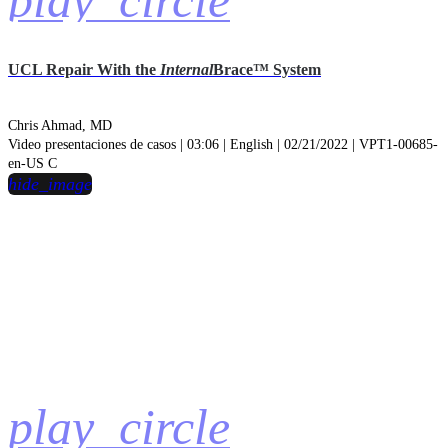
play_circle
UCL Repair With the
Internal
Brace™ System
Chris Ahmad, MD
Video presentaciones de casos | 03:06 | English | 02/21/2022 | VPT1-00685-
en-US C
hide_image
play_circle