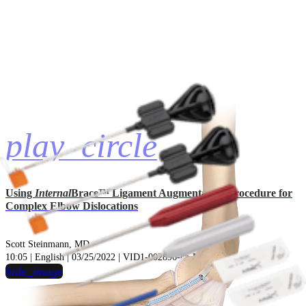
play_circle
Using
Internal
Brace™ Ligament Augmentation Procedure for
Complex Elbow Dislocations
Scott Steinmann, MD
10:05 | English | 03/25/2022 | VID1-002896-en-US A
hide_image