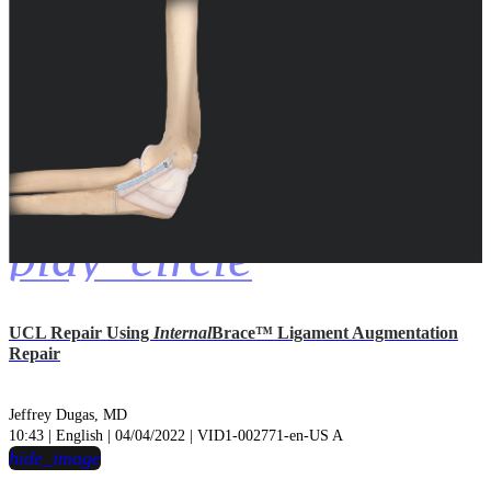
play_circle
UCL Repair Using
Internal
Brace™ Ligament Augmentation
Repair
Jeffrey Dugas, MD
10:43 | English | 04/04/2022 | VID1-002771-en-US A
hide_image