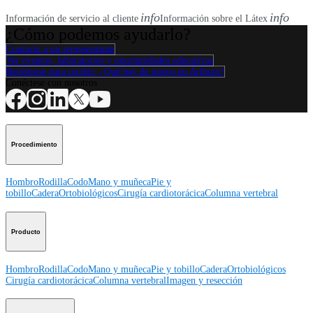
info
info
Información de servicio al cliente
Información sobre el Látex
¿Cómo podemos ayudarlo?
Contacte a un representante
Ver eventos, laboratorios y oportunidades educativas
Regístrese para recibir: ¿Qué hay de nuevo en Arthrex?
Conéctese con nosotros
Procedimiento
Hombro
Rodilla
Codo
Mano y muñeca
Pie y
tobillo
Cadera
Ortobiológicos
Cirugía cardiotorácica
Columna vertebral
Producto
Hombro
Rodilla
Codo
Mano y muñeca
Pie y tobillo
Cadera
Ortobiológicos
Cirugía cardiotorácica
Columna vertebral
Imagen y resección