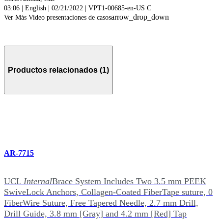
03:06 | English | 02/21/2022 | VPT1-00685-en-US C
arrow_drop_down
Ver Más Video presentaciones de casos
Productos relacionados (1)
AR-7715
UCL
Internal
Brace System Includes Two 3.5 mm PEEK
SwiveLock Anchors, Collagen-Coated FiberTape suture, 0
FiberWire Suture, Free Tapered Needle, 2.7 mm Drill,
Drill Guide, 3.8 mm [Gray] and 4.2 mm [Red] Tap