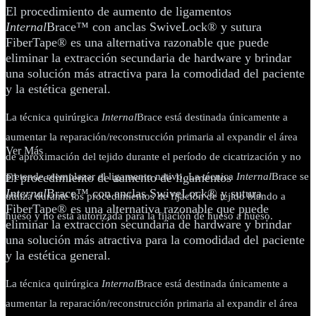
El procedimiento de aumento de ligamentos
Internal
Brace™ con anclas SwiveLock® y sutura
FiberTape® es una alternativa razonable que puede
eliminar la extracción secundaria de hardware y brindar
una solución más atractiva para la comodidad del paciente
y la estética general.
La técnica quirúrgica
Internal
Brace está destinada únicamente a
aumentar la reparación/reconstrucción primaria al expandir el área
Ver Más
de aproximación del tejido durante el período de cicatrización y no
pretende reemplazar el ligamento nativo. La técnica
El procedimiento de aumento de ligamentos
Internal
Brace se
Internal
Brace™ con anclas SwiveLock® y sutura
utiliza durante los procedimientos de fijación de tejido blando a
FiberTape® es una alternativa razonable que puede
hueso y no está autorizada para la fijación de hueso a hueso.
eliminar la extracción secundaria de hardware y brindar
una solución más atractiva para la comodidad del paciente
y la estética general.
La técnica quirúrgica
Internal
Brace está destinada únicamente a
aumentar la reparación/reconstrucción primaria al expandir el área