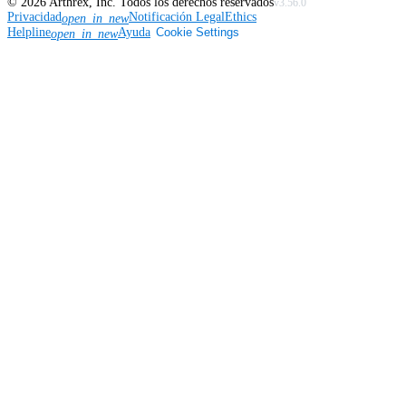
©
2026
Arthrex, Inc. Todos los derechos reservados
v3.56.0
Privacidad
Notificación Legal
Ethics
open_in_new
Helpline
Ayuda
Cookie Settings
open_in_new