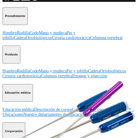
Procedimiento
Hombro
Rodilla
Codo
Mano y muñeca
Pie y
tobillo
Cadera
Ortobiológicos
Cirugía cardiotorácica
Columna vertebral
Producto
Hombro
Rodilla
Codo
Mano y muñeca
Pie y tobillo
Cadera
Ortobiológicos
Cirugía cardiotorácica
Columna vertebral
Imagen y resección
Educación médica
Educación médica
Descripción de cursos
Calendario de cursos
ArthroLab™ -
Ubicaciones
Nuestro departamento de educación médica
OrthoPedia
Corporación