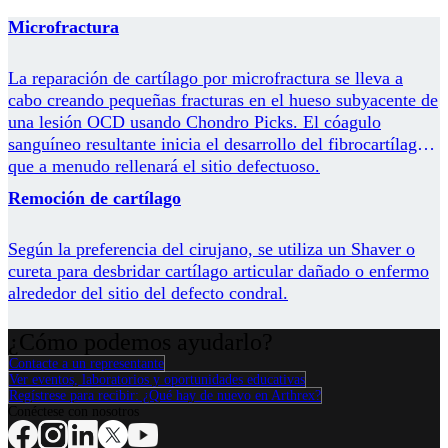
Microfractura
La reparación de cartílago por microfractura se lleva a
cabo creando pequeñas fracturas en el hueso subyacente de
una lesión OCD usando Chondro Picks. El cóagulo
sanguíneo resultante inicia el desarrollo del fibrocartílago,
que a menudo rellenará el sitio defectuoso.
Remoción de cartílago
Según la preferencia del cirujano, se utiliza un Shaver o
cureta para desbridar cartílago articular dañado o enfermo
alrededor del sitio del defecto condral.
¿Cómo podemos ayudarlo?
Contacte a un representante
Ver eventos, laboratorios y oportunidades educativas
Regístrese para recibir: ¿Qué hay de nuevo en Arthrex?
Conéctese con nosotros