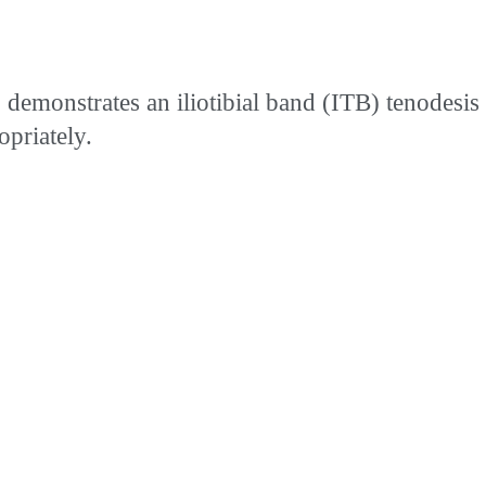
monstrates an iliotibial band (ITB) tenodesis
opriately.