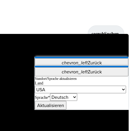
search
Suchen
chevron_left
Zurück
Anwendungen
chevron_left
Zurück
Vet Systems
OrthoPedia Patient
SAP
Standort/Sprache aktualisieren
Land
Supplier Portal
Synergy-Bildgebung und -Resektion
Sprache*
Aktualisieren