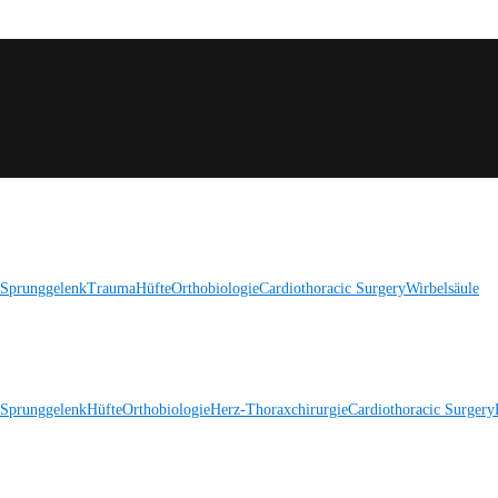
 Sprunggelenk
Trauma
Hüfte
Orthobiologie
Cardiothoracic Surgery
Wirbelsäule
 Sprunggelenk
Hüfte
Orthobiologie
Herz-Thoraxchirurgie
Cardiothoracic Surgery