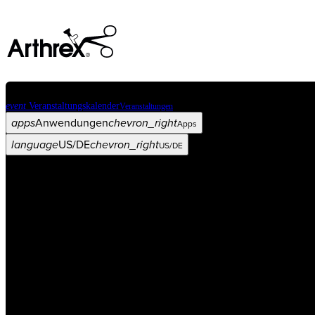
event
Veranstaltungskalender
Veranstaltungen
apps
Anwendungen
chevron_right
Apps
language
US/DE
chevron_right
US/DE
Kategorien
Operationsverfahren
arrow_drop_down
chevron_right
Produkt
arrow_drop_down
chevron_right
Medical Education
arrow_drop_down
chevron_right
Unternehmen
arrow_drop_down
chevron_right
ASC X
Verwaltung
arrow_drop_down
chevron_right
Patient:in
arrow_drop_down
chevron_right