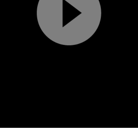
Play
Video