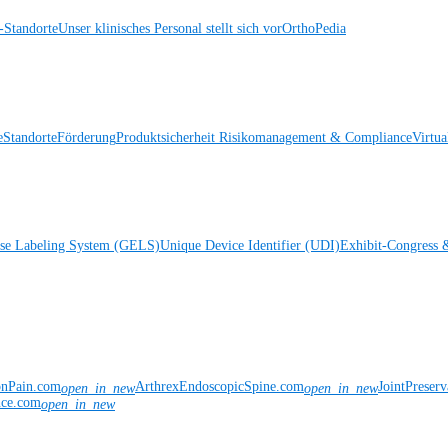
Standorte
Unser klinisches Personal stellt sich vor
OrthoPedia
e
Standorte
Förderung
Produktsicherheit
Risikomanagement & Compliance
Virtua
ise Labeling System (GELS)
Unique Device Identifier (UDI)
Exhibit-Congress 
onPain.com
ArthrexEndoscopicSpine.com
JointPreser
open_in_new
open_in_new
nce.com
open_in_new