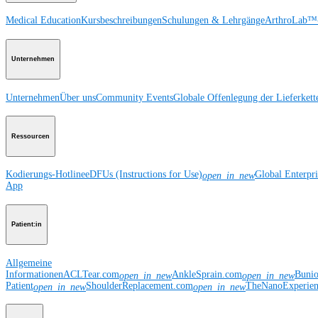
Medical Education
Kursbeschreibungen
Schulungen & Lehrgänge
ArthroLab™-
Unternehmen
Unternehmen
Über uns
Community Events
Globale Offenlegung der Lieferkett
Ressourcen
Kodierungs-Hotline
eDFUs (Instructions for Use)
Global Enterpr
open_in_new
App
Patient:in
Allgemeine
Informationen
ACLTear.com
AnkleSprain.com
Buni
open_in_new
open_in_new
Patient
ShoulderReplacement.com
TheNanoExperie
open_in_new
open_in_new