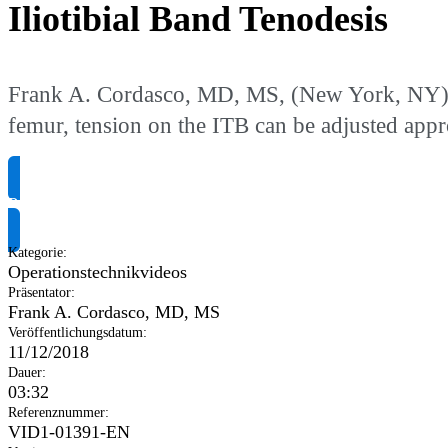
Iliotibial Band Tenodesis
Frank A. Cordasco, MD, MS, (New York, NY) de
femur, tension on the ITB can be adjusted appr
Produktinformationen anfragen
Kategorie
:
Operationstechnikvideos
Präsentator
:
Frank A. Cordasco, MD, MS
Veröffentlichungsdatum
:
11/12/2018
Dauer
:
03:32
Referenznummer
:
VID1-01391-EN