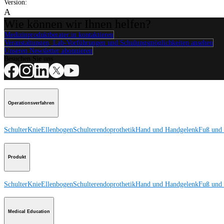
Version
:
A
Wie können wir Ihnen helfen?
Medizinproduktberater:in kontaktieren
Veranstaltungen, Lab-Vorführungen und Schulungsmöglichkeiten ansehen
Unseren Newsletter abonnieren
Besuchen Sie uns
Operationsverfahren
Schulter
Knie
Ellenbogen
Schulterendoprothetik
Hand und Handgelenk
Fuß und
Produkt
Schulter
Knie
Ellenbogen
Schulterendoprothetik
Hand und Handgelenk
Fuß und
Medical Education