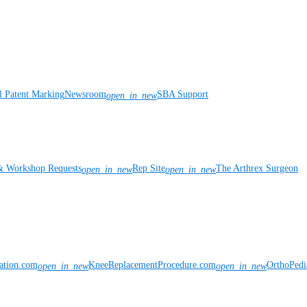
l Patent Marking
Newsroom
SBA Support
open_in_new
& Workshop Requests
Rep Site
The Arthrex Surgeon
open_in_new
open_in_new
vation.com
KneeReplacementProcedure.com
OrthoPedi
open_in_new
open_in_new