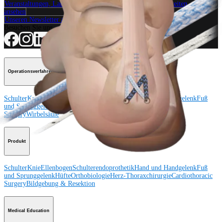
Veranstaltungen, Lab-Vorführungen und Schulungsmöglichkeiten
ansehen
Unseren Newsletter abonnieren
Besuchen Sie uns
Operationsverfahren
Schulter
Knie
Ellenbogen
Schulterendoprothetik
Hand und Handgelenk
Fuß
und Sprunggelenk
Trauma
Hüfte
Orthobiologie
Cardiothoracic
Surgery
Wirbelsäule
Produkt
Schulter
Knie
Ellenbogen
Schulterendoprothetik
Hand und Handgelenk
Fuß
und Sprunggelenk
Hüfte
Orthobiologie
Herz-Thoraxchirurgie
Cardiothoracic
Surgery
Bildgebung & Resektion
Medical Education