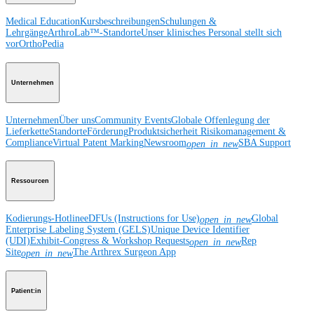
Medical Education
Kursbeschreibungen
Schulungen &
Lehrgänge
ArthroLab™-Standorte
Unser klinisches Personal stellt sich
vor
OrthoPedia
Unternehmen
Unternehmen
Über uns
Community Events
Globale Offenlegung der
Lieferkette
Standorte
Förderung
Produktsicherheit
Risikomanagement &
Compliance
Virtual Patent Marking
Newsroom
SBA Support
open_in_new
Ressourcen
Kodierungs-Hotline
eDFUs (Instructions for Use)
Global
open_in_new
Enterprise Labeling System (GELS)
Unique Device Identifier
(UDI)
Exhibit-Congress & Workshop Requests
Rep
open_in_new
Site
The Arthrex Surgeon App
open_in_new
Patient:in