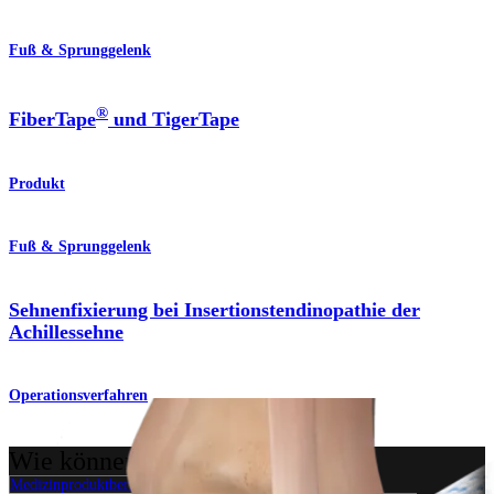
Fuß & Sprunggelenk
®
FiberTape
und TigerTape
Produkt
Fuß & Sprunggelenk
Sehnenfixierung bei Insertionstendinopathie der
Achillessehne
Operationsverfahren
Wie können wir Ihnen helfen?
Medizinproduktberater:in kontaktieren