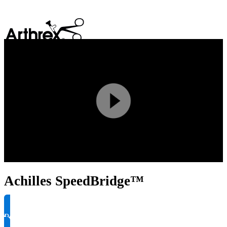
search
Play
Video
Achilles SpeedBridge™
Produktinformationen anfragen