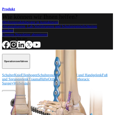
Produkt
Wie können wir Ihnen helfen?
Medizinproduktberater:in kontaktieren
Veranstaltungen, Lab-Vorführungen und Schulungsmöglichkeiten
ansehen
Unseren Newsletter abonnieren
Besuchen Sie uns
Operationsverfahren
Schulter
Knie
Ellenbogen
Schulterendoprothetik
Hand und Handgelenk
Fuß
und Sprunggelenk
Trauma
Hüfte
Orthobiologie
Cardiothoracic
Surgery
Wirbelsäule
Produkt
Schulter
Knie
Ellenbogen
Schulterendoprothetik
Hand und Handgelenk
Fuß