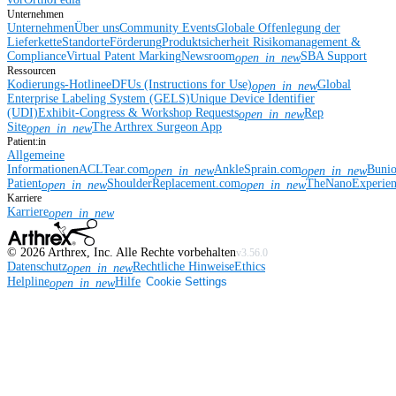
Unternehmen
Unternehmen
Über uns
Community Events
Globale Offenlegung der
Lieferkette
Standorte
Förderung
Produktsicherheit
Risikomanagement &
Compliance
Virtual Patent Marking
Newsroom
SBA Support
open_in_new
Ressourcen
Kodierungs-Hotline
eDFUs (Instructions for Use)
Global
open_in_new
Enterprise Labeling System (GELS)
Unique Device Identifier
(UDI)
Exhibit-Congress & Workshop Requests
Rep
open_in_new
Site
The Arthrex Surgeon App
open_in_new
Patient:in
Allgemeine
Informationen
ACLTear.com
AnkleSprain.com
Buni
open_in_new
open_in_new
Patient
ShoulderReplacement.com
TheNanoExperie
open_in_new
open_in_new
Karriere
Karriere
open_in_new
©
2026
Arthrex, Inc. Alle Rechte vorbehalten
v3.56.0
Datenschutz
Rechtliche Hinweise
Ethics
open_in_new
Helpline
Hilfe
Cookie Settings
open_in_new