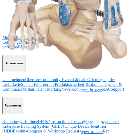
und Sprunggelenk
Hüfte
Orthobiologie
Herz-Thoraxchirurgie
Cardiothoracic
Surgery
Bildgebung & Resektion
Medical Education
Medical Education
Kursbeschreibungen
Schulungen &
Lehrgänge
ArthroLab™-Standorte
Unser klinisches Personal stellt sich
vor
OrthoPedia
Unternehmen
Unternehmen
Über uns
Community Events
Globale Offenlegung der
Lieferkette
Standorte
Förderung
Produktsicherheit
Risikomanagement &
Compliance
Virtual Patent Marking
Newsroom
SBA Support
open_in_new
Ressourcen
Kodierungs-Hotline
eDFUs (Instructions for Use)
Global
open_in_new
Enterprise Labeling System (GELS)
Unique Device Identifier
(UDI)
Exhibit-Congress & Workshop Requests
Rep
open_in_new