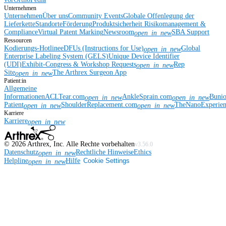
Unternehmen
Unternehmen
Über uns
Community Events
Globale Offenlegung der
Lieferkette
Standorte
Förderung
Produktsicherheit
Risikomanagement &
Compliance
Virtual Patent Marking
Newsroom
SBA Support
open_in_new
Ressourcen
Kodierungs-Hotline
eDFUs (Instructions for Use)
Global
open_in_new
Enterprise Labeling System (GELS)
Unique Device Identifier
(UDI)
Exhibit-Congress & Workshop Requests
Rep
open_in_new
Site
The Arthrex Surgeon App
open_in_new
Patient:in
Allgemeine
Informationen
ACLTear.com
AnkleSprain.com
Buni
open_in_new
open_in_new
Patient
ShoulderReplacement.com
TheNanoExperie
open_in_new
open_in_new
Karriere
Karriere
open_in_new
©
2026
Arthrex, Inc. Alle Rechte vorbehalten
v3.56.0
Datenschutz
Rechtliche Hinweise
Ethics
open_in_new
Helpline
Hilfe
Cookie Settings
open_in_new