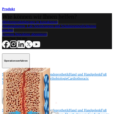
Produkt
Wie können wir Ihnen helfen?
Medizinproduktberater:in kontaktieren
Veranstaltungen, Lab-Vorführungen und Schulungsmöglichkeiten
ansehen
Unseren Newsletter abonnieren
Besuchen Sie uns
Operationsverfahren
Schulter
Knie
Ellenbogen
Schulterendoprothetik
Hand und Handgelenk
Fuß
und Sprunggelenk
Trauma
Hüfte
Orthobiologie
Cardiothoracic
Surgery
Wirbelsäule
Produkt
Schulter
Knie
Ellenbogen
Schulterendoprothetik
Hand und Handgelenk
Fuß