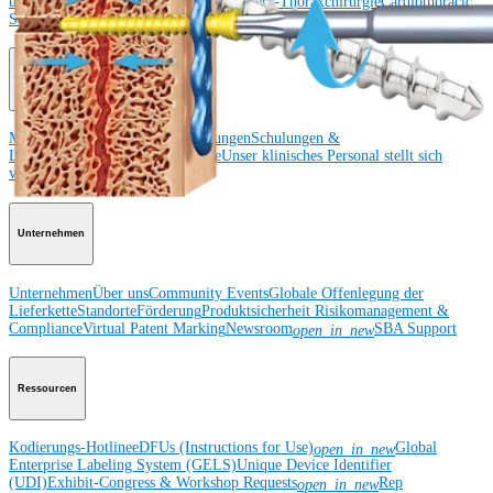
und Sprunggelenk
Hüfte
Orthobiologie
Herz-Thoraxchirurgie
Cardiothoracic
Surgery
Bildgebung & Resektion
Medical Education
Medical Education
Kursbeschreibungen
Schulungen &
Lehrgänge
ArthroLab™-Standorte
Unser klinisches Personal stellt sich
vor
OrthoPedia
Unternehmen
Unternehmen
Über uns
Community Events
Globale Offenlegung der
Lieferkette
Standorte
Förderung
Produktsicherheit
Risikomanagement &
Compliance
Virtual Patent Marking
Newsroom
SBA Support
open_in_new
Ressourcen
Kodierungs-Hotline
eDFUs (Instructions for Use)
Global
open_in_new
Enterprise Labeling System (GELS)
Unique Device Identifier
(UDI)
Exhibit-Congress & Workshop Requests
Rep
open_in_new