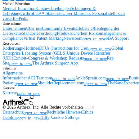
Medical Education
Medical Education
Kursbeschreibungen
Schulungen &
Lehrgänge
ArthroLab™-Standorte
Unser klinisches Personal stellt sich
vor
OrthoPedia
Unternehmen
Unternehmen
Über uns
Community Events
Globale Offenlegung der
Lieferkette
Standorte
Förderung
Produktsicherheit
Risikomanagement &
Compliance
Virtual Patent Marking
Newsroom
SBA Support
open_in_new
Ressourcen
Kodierungs-Hotline
eDFUs (Instructions for Use)
Global
open_in_new
Enterprise Labeling System (GELS)
Unique Device Identifier
(UDI)
Exhibit-Congress & Workshop Requests
Rep
open_in_new
Site
The Arthrex Surgeon App
open_in_new
Patient:in
Allgemeine
Informationen
ACLTear.com
AnkleSprain.com
Buni
open_in_new
open_in_new
Patient
ShoulderReplacement.com
TheNanoExperie
open_in_new
open_in_new
Karriere
Karriere
open_in_new
©
2026
Arthrex, Inc. Alle Rechte vorbehalten
v3.56.0
Datenschutz
Rechtliche Hinweise
Ethics
open_in_new
Helpline
Hilfe
Cookie Settings
open_in_new