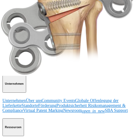
Schulter
Knie
Ellenbogen
Schulterendoprothetik
Hand und Handgelenk
Fuß
und Sprunggelenk
Hüfte
Orthobiologie
Herz-Thoraxchirurgie
Cardiothoracic
Surgery
Bildgebung & Resektion
Medical Education
Medical Education
Kursbeschreibungen
Schulungen &
Lehrgänge
ArthroLab™-Standorte
Unser klinisches Personal stellt sich
vor
OrthoPedia
Unternehmen
Unternehmen
Über uns
Community Events
Globale Offenlegung der
Lieferkette
Standorte
Förderung
Produktsicherheit
Risikomanagement &
Compliance
Virtual Patent Marking
Newsroom
SBA Support
open_in_new
Ressourcen