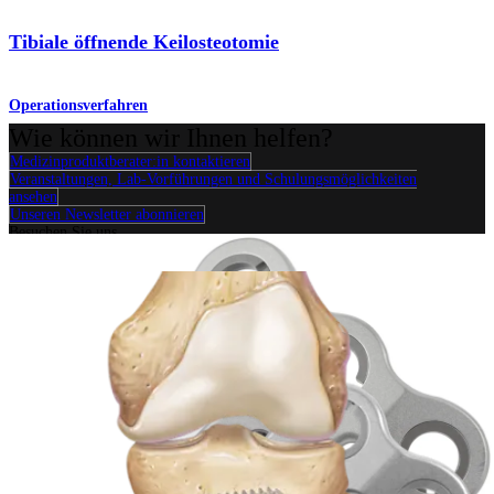
Tibiale öffnende Keilosteotomie
Operationsverfahren
Wie können wir Ihnen helfen?
Medizinproduktberater:in kontaktieren
Veranstaltungen, Lab-Vorführungen und Schulungsmöglichkeiten
ansehen
Unseren Newsletter abonnieren
Besuchen Sie uns
Operationsverfahren
Schulter
Knie
Ellenbogen
Schulterendoprothetik
Hand und Handgelenk
Fuß
und Sprunggelenk
Trauma
Hüfte
Orthobiologie
Cardiothoracic
Surgery
Wirbelsäule
Produkt