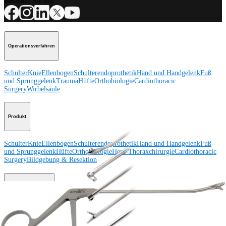
Besuchen Sie uns
Operationsverfahren
Schulter
Knie
Ellenbogen
Schulterendoprothetik
Hand und Handgelenk
Fuß
und Sprunggelenk
Trauma
Hüfte
Orthobiologie
Cardiothoracic
Surgery
Wirbelsäule
Produkt
Schulter
Knie
Ellenbogen
Schulterendoprothetik
Hand und Handgelenk
Fuß
und Sprunggelenk
Hüfte
Orthobiologie
Herz-Thoraxchirurgie
Cardiothoracic
Surgery
Bildgebung & Resektion
Medical Education
Medical Education
Kursbeschreibungen
Schulungen &
Lehrgänge
ArthroLab™-Standorte
Unser klinisches Personal stellt sich