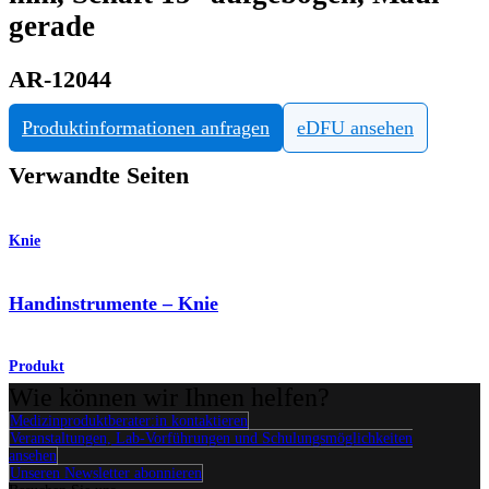
gerade
AR-12044
Produktinformationen anfragen
eDFU ansehen
Verwandte Seiten
Knie
Handinstrumente – Knie
Produkt
Wie können wir Ihnen helfen?
Medizinproduktberater:in kontaktieren
Veranstaltungen, Lab-Vorführungen und Schulungsmöglichkeiten
ansehen
Unseren Newsletter abonnieren