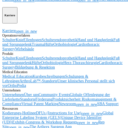
open_in_new
open_in_new
Karriere
Karriere
open_in_new
Operationsverfahren
Schulter
Knie
Ellenbogen
Schulterendoprothetik
Hand und Handgelenk
Fuß
und Sprunggelenk
Trauma
Hüfte
Orthobiologie
Cardiothoracic
Surgery
Wirbelsäule
Produkt
Schulter
Knie
Ellenbogen
Schulterendoprothetik
Hand und Handgelenk
Fuß
und Sprunggelenk
Hüfte
Orthobiologie
Herz-Thoraxchirurgie
Cardiothoracic
Surgery
Bildgebung & Resektion
Medical Education
Medical Education
Kursbeschreibungen
Schulungen &
Lehrgänge
ArthroLab™-Standorte
Unser klinisches Personal stellt sich
vor
OrthoPedia
Unternehmen
Unternehmen
Über uns
Community Events
Globale Offenlegung der
Lieferkette
Standorte
Förderung
Produktsicherheit
Risikomanagement &
Compliance
Virtual Patent Marking
Newsroom
SBA Support
open_in_new
Ressourcen
Kodierungs-Hotline
eDFUs (Instructions for Use)
Global
open_in_new
Enterprise Labeling System (GELS)
Unique Device Identifier
(UDI)
Exhibit-Congress & Workshop Requests
Rep
open_in_new
Site
The Arthrex Surgeon App
open_in_new