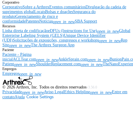
Corporativo
Corporativo
Sobre a Arthrex
Eventos comunitários
Divulgação da cadeia de
suprimentos global
Locais
Bolsas e doações
Segurança do
produto
Gerenciamento de risco e
conformidade
Patentes
Notícias
SBA Support
open_in_new
Recursos
Linha direta de codificação
eDFUs (Instructions for Use)
Global
open_in_new
Enterprise Labeling System (GELS)
Unique Device Identifier
(UDI)
Solicitações de exposições, congressos e workshops
Rep
open_in_new
Site
The Arthrex Surgeon App
open_in_new
Paciente
Paciente - Página
inicial
ACLTear.com
AnkleSprain.com
BunionPain.
open_in_new
open_in_new
Patient
ShoulderReplacement.com
TheNanoExperie
open_in_new
open_in_new
Empregos
Empregos
open_in_new
©
2026
Arthrex, Inc. Todos os direitos reservados
v3.56.0
Privacidade
Aviso Legal
Ethics Helpline
Entre em
open_in_new
open_in_new
contato
Ajuda
Cookie Settings