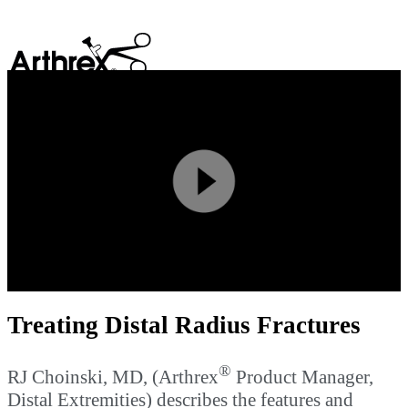
search
Play
Video
Treating Distal Radius Fractures
®
RJ Choinski, MD, (Arthrex
Product Manager,
Distal Extremities) describes the features and