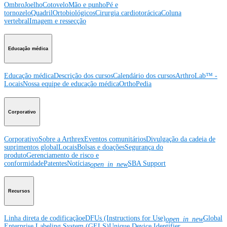
Ombro
Joelho
Cotovelo
Mão e punho
Pé e
tornozelo
Quadril
Ortobiológicos
Cirurgia cardiotorácica
Coluna
vertebral
Imagem e ressecção
Educação médica
Educação médica
Descrição dos cursos
Calendário dos cursos
ArthroLab™ -
Locais
Nossa equipe de educação médica
OrthoPedia
Corporativo
Corporativo
Sobre a Arthrex
Eventos comunitários
Divulgação da cadeia de
suprimentos global
Locais
Bolsas e doações
Segurança do
produto
Gerenciamento de risco e
conformidade
Patentes
Notícias
SBA Support
open_in_new
Recursos
Linha direta de codificação
eDFUs (Instructions for Use)
Global
open_in_new
Enterprise Labeling System (GELS)
Unique Device Identifier