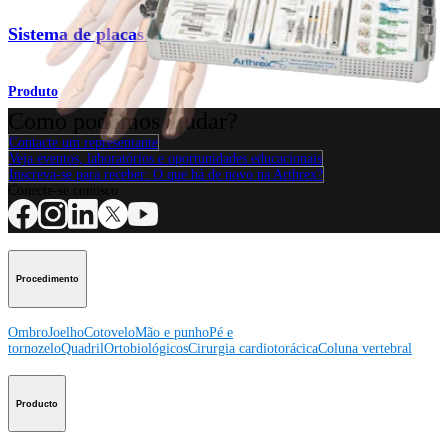
Sistema de placas de titânio para punho
Produto
Como podemos ajudar?
Contacte um representante
Veja eventos, laboratórios e oportunidades educacionais
Inscreva-se para receber: O que há de novo na Arthrex?
Conecte-se conosco
Procedimento
Ombro
Joelho
Cotovelo
Mão e punho
Pé e
tornozelo
Quadril
Ortobiológicos
Cirurgia cardiotorácica
Coluna vertebral
Producto