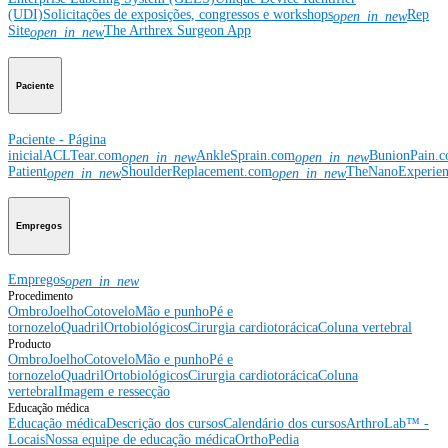
(UDI)
Solicitações de exposições, congressos e workshops
Rep
open_in_new
Site
The Arthrex Surgeon App
open_in_new
Paciente
Paciente - Página
inicial
ACLTear.com
AnkleSprain.com
BunionPain.
open_in_new
open_in_new
Patient
ShoulderReplacement.com
TheNanoExperie
open_in_new
open_in_new
Empregos
Empregos
open_in_new
Procedimento
Ombro
Joelho
Cotovelo
Mão e punho
Pé e
tornozelo
Quadril
Ortobiológicos
Cirurgia cardiotorácica
Coluna vertebral
Producto
Ombro
Joelho
Cotovelo
Mão e punho
Pé e
tornozelo
Quadril
Ortobiológicos
Cirurgia cardiotorácica
Coluna
vertebral
Imagem e ressecção
Educação médica
Educação médica
Descrição dos cursos
Calendário dos cursos
ArthroLab™ -
Locais
Nossa equipe de educação médica
OrthoPedia