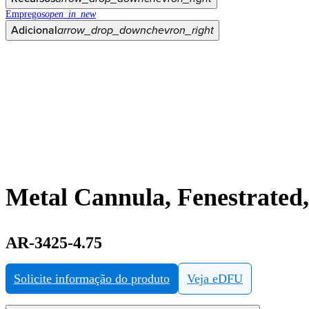
Empregos
open_in_new
Adicional
arrow_drop_down
chevron_right
Metal Cannula, Fenestrated
AR-3425-4.75
Solicite informação do produto
Veja eDFU