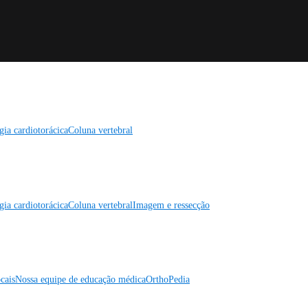
gia cardiotorácica
Coluna vertebral
gia cardiotorácica
Coluna vertebral
Imagem e ressecção
cais
Nossa equipe de educação médica
OrthoPedia