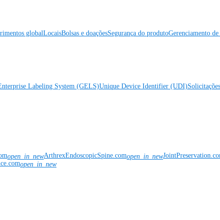
rimentos global
Locais
Bolsas e doações
Segurança do produto
Gerenciamento de 
Enterprise Labeling System (GELS)
Unique Device Identifier (UDI)
Solicitaçõe
com
ArthrexEndoscopicSpine.com
JointPreservation.c
open_in_new
open_in_new
nce.com
open_in_new