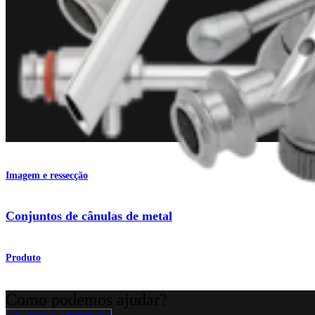
Imagem e ressecção
Conjuntos de cânulas de metal
Produto
Como podemos ajudar?
Contacte um representante