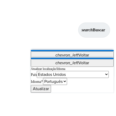
search
Buscar
chevron_left
Voltar
Aplicativos
chevron_left
Voltar
Vet Systems
OrthoPedia Patient
SAP
Atualizar localização/Idioma
País
Supplier Portal
Synergy Imaging & Resection
Idioma*
Atualizar