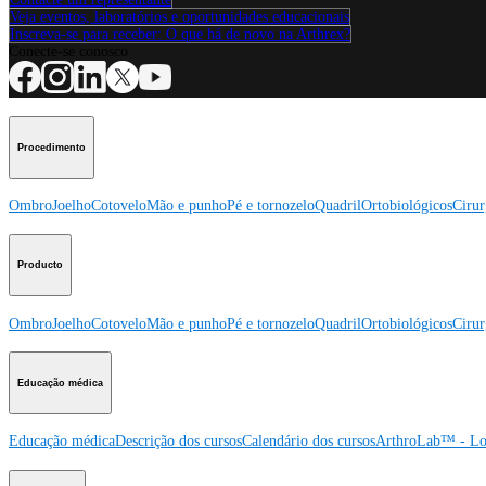
Veja eventos, laboratórios e oportunidades educacionais
Inscreva-se para receber: O que há de novo na Arthrex?
Conecte-se conosco
Procedimento
Ombro
Joelho
Cotovelo
Mão e punho
Pé e tornozelo
Quadril
Ortobiológicos
Cirur
Producto
Ombro
Joelho
Cotovelo
Mão e punho
Pé e tornozelo
Quadril
Ortobiológicos
Cirur
Educação médica
Educação médica
Descrição dos cursos
Calendário dos cursos
ArthroLab™ - Lo