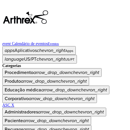
event
Calendário de eventos
Eventos
apps
Aplicativos
chevron_right
Apps
language
US/PT
chevron_right
US/PT
Categorias
Procedimento
arrow_drop_down
chevron_right
Produto
arrow_drop_down
chevron_right
Educação médica
arrow_drop_down
chevron_right
Corporativo
arrow_drop_down
chevron_right
ASC X
Administradores
arrow_drop_down
chevron_right
Paciente
arrow_drop_down
chevron_right
Recursos
arrow_drop_down
chevron_right