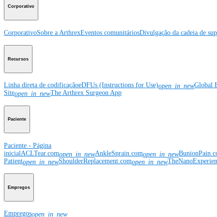
Corporativo
Corporativo
Sobre a Arthrex
Eventos comunitários
Divulgação da cadeia de sup
Recursos
Linha direta de codificação
eDFUs (Instructions for Use)
Global 
open_in_new
Site
The Arthrex Surgeon App
open_in_new
Paciente
Paciente - Página
inicial
ACLTear.com
AnkleSprain.com
BunionPain.
open_in_new
open_in_new
Patient
ShoulderReplacement.com
TheNanoExperie
open_in_new
open_in_new
Empregos
Empregos
open_in_new