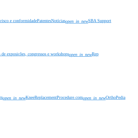
risco e conformidade
Patentes
Notícias
SBA Support
open_in_new
s de exposições, congressos e workshops
Rep
open_in_new
om
KneeReplacementProcedure.com
OrthoPedia
open_in_new
open_in_new