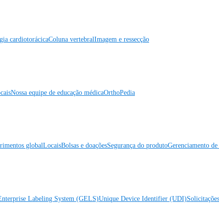
gia cardiotorácica
Coluna vertebral
Imagem e ressecção
cais
Nossa equipe de educação médica
OrthoPedia
rimentos global
Locais
Bolsas e doações
Segurança do produto
Gerenciamento de 
Enterprise Labeling System (GELS)
Unique Device Identifier (UDI)
Solicitaçõe