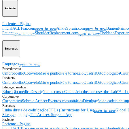
Paciente
Paciente - Página
inicial
ACLTear.com
AnkleSprain.com
BunionPain.
open_in_new
open_in_new
Patient
ShoulderReplacement.com
TheNanoExperie
open_in_new
open_in_new
Empregos
Empregos
open_in_new
Procedimento
Ombro
Joelho
Cotovelo
Mão e punho
Pé e tornozelo
Quadril
Ortobiológicos
Cirur
Producto
Ombro
Joelho
Cotovelo
Mão e punho
Pé e tornozelo
Quadril
Ortobiológicos
Cirur
Educação médica
Educação médica
Descrição dos cursos
Calendário dos cursos
ArthroLab™ - Lo
Corporativo
Corporativo
Sobre a Arthrex
Eventos comunitários
Divulgação da cadeia de sup
Recursos
Linha direta de codificação
eDFUs (Instructions for Use)
Global 
open_in_new
Site
The Arthrex Surgeon App
open_in_new
Paciente
Paciente - Página
inicial
ACLTear.com
AnkleSprain.com
BunionPain.