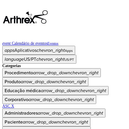
event
Calendário de eventos
Eventos
apps
Aplicativos
chevron_right
Apps
language
US/PT
chevron_right
US/PT
Categorias
Procedimento
arrow_drop_down
chevron_right
Produto
arrow_drop_down
chevron_right
Educação médica
arrow_drop_down
chevron_right
Corporativo
arrow_drop_down
chevron_right
ASC X
Administradores
arrow_drop_down
chevron_right
Paciente
arrow_drop_down
chevron_right