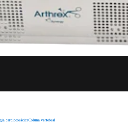
gia cardiotorácica
Coluna vertebral