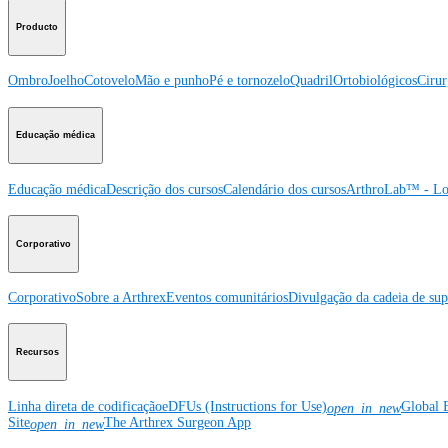
Producto
Ombro
Joelho
Cotovelo
Mão e punho
Pé e tornozelo
Quadril
Ortobiológicos
Cirur
Educação médica
Educação médica
Descrição dos cursos
Calendário dos cursos
ArthroLab™ - Lo
Corporativo
Corporativo
Sobre a Arthrex
Eventos comunitários
Divulgação da cadeia de sup
Recursos
Linha direta de codificação
eDFUs (Instructions for Use)
Global 
open_in_new
Site
The Arthrex Surgeon App
open_in_new