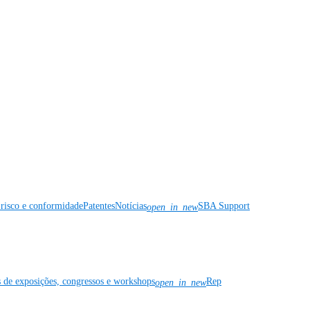
risco e conformidade
Patentes
Notícias
SBA Support
open_in_new
s de exposições, congressos e workshops
Rep
open_in_new