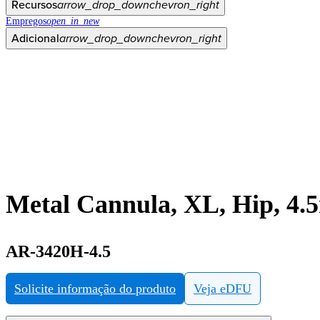
Recursos
arrow_drop_down
chevron_right
Empregos
open_in_new
Adicional
arrow_drop_down
chevron_right
Metal Cannula, XL, Hip, 4
AR-3420H-4.5
Solicite informação do produto
Veja eDFU