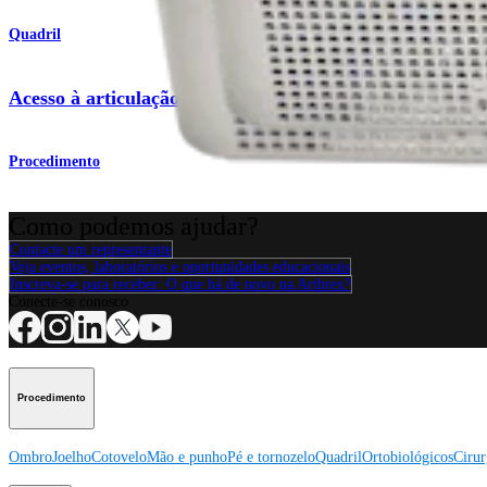
Quadril
Acesso à articulação
Procedimento
Como podemos ajudar?
Contacte um representante
Veja eventos, laboratórios e oportunidades educacionais
Inscreva-se para receber: O que há de novo na Arthrex?
Conecte-se conosco
Procedimento
Ombro
Joelho
Cotovelo
Mão e punho
Pé e tornozelo
Quadril
Ortobiológicos
Cirur