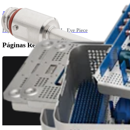
AR-6576S-E
Hip Arthroscope System, XL, Eye Piece
Páginas Relacionadas