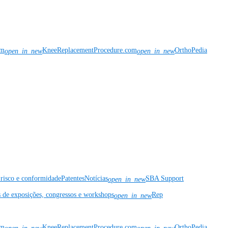
om
KneeReplacementProcedure.com
OrthoPedia
open_in_new
open_in_new
risco e conformidade
Patentes
Notícias
SBA Support
open_in_new
s de exposições, congressos e workshops
Rep
open_in_new
om
KneeReplacementProcedure.com
OrthoPedia