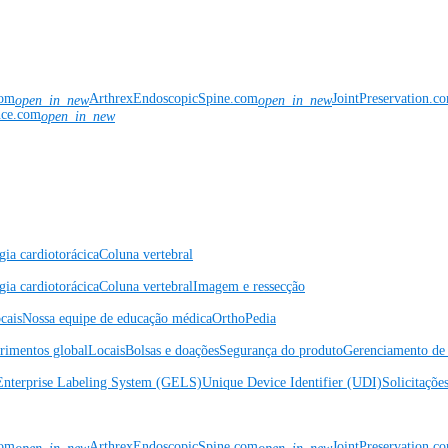
com
ArthrexEndoscopicSpine.com
JointPreservation.c
open_in_new
open_in_new
nce.com
open_in_new
gia cardiotorácica
Coluna vertebral
gia cardiotorácica
Coluna vertebral
Imagem e ressecção
cais
Nossa equipe de educação médica
OrthoPedia
rimentos global
Locais
Bolsas e doações
Segurança do produto
Gerenciamento de 
Enterprise Labeling System (GELS)
Unique Device Identifier (UDI)
Solicitaçõe
com
ArthrexEndoscopicSpine.com
JointPreservation.c