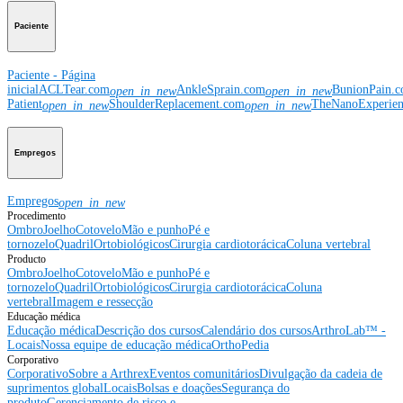
Paciente
Paciente - Página
inicial
ACLTear.com
AnkleSprain.com
BunionPain.
open_in_new
open_in_new
Patient
ShoulderReplacement.com
TheNanoExperie
open_in_new
open_in_new
Empregos
Empregos
open_in_new
Procedimento
Ombro
Joelho
Cotovelo
Mão e punho
Pé e
tornozelo
Quadril
Ortobiológicos
Cirurgia cardiotorácica
Coluna vertebral
Producto
Ombro
Joelho
Cotovelo
Mão e punho
Pé e
tornozelo
Quadril
Ortobiológicos
Cirurgia cardiotorácica
Coluna
vertebral
Imagem e ressecção
Educação médica
Educação médica
Descrição dos cursos
Calendário dos cursos
ArthroLab™ -
Locais
Nossa equipe de educação médica
OrthoPedia
Corporativo
Corporativo
Sobre a Arthrex
Eventos comunitários
Divulgação da cadeia de
suprimentos global
Locais
Bolsas e doações
Segurança do
produto
Gerenciamento de risco e