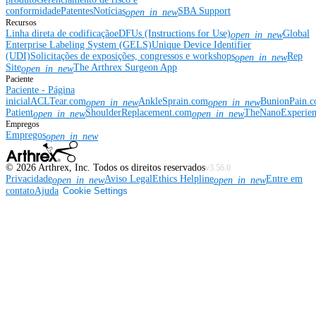
conformidade
Patentes
Notícias
SBA Support
open_in_new
Recursos
Linha direta de codificação
eDFUs (Instructions for Use)
Global
open_in_new
Enterprise Labeling System (GELS)
Unique Device Identifier
(UDI)
Solicitações de exposições, congressos e workshops
Rep
open_in_new
Site
The Arthrex Surgeon App
open_in_new
Paciente
Paciente - Página
inicial
ACLTear.com
AnkleSprain.com
BunionPain.
open_in_new
open_in_new
Patient
ShoulderReplacement.com
TheNanoExperie
open_in_new
open_in_new
Empregos
Empregos
open_in_new
©
2026
Arthrex, Inc. Todos os direitos reservados
v3.56.0
Privacidade
Aviso Legal
Ethics Helpline
Entre em
open_in_new
open_in_new
contato
Ajuda
Cookie Settings