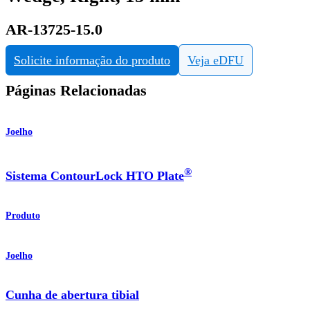
AR-13725-15.0
Solicite informação do produto
Veja eDFU
Páginas Relacionadas
Joelho
®
Sistema ContourLock HTO Plate
Produto
Joelho
Cunha de abertura tibial