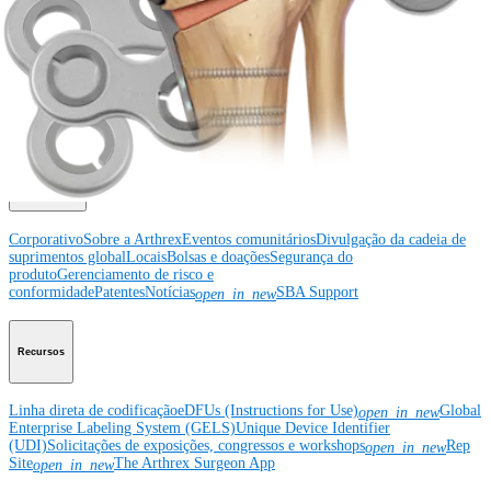
Educação médica
Educação médica
Descrição dos cursos
Calendário dos cursos
ArthroLab™ -
Locais
Nossa equipe de educação médica
OrthoPedia
Corporativo
Corporativo
Sobre a Arthrex
Eventos comunitários
Divulgação da cadeia de
suprimentos global
Locais
Bolsas e doações
Segurança do
produto
Gerenciamento de risco e
conformidade
Patentes
Notícias
SBA Support
open_in_new
Recursos
Linha direta de codificação
eDFUs (Instructions for Use)
Global
open_in_new
Enterprise Labeling System (GELS)
Unique Device Identifier
(UDI)
Solicitações de exposições, congressos e workshops
Rep
open_in_new
Site
The Arthrex Surgeon App
open_in_new