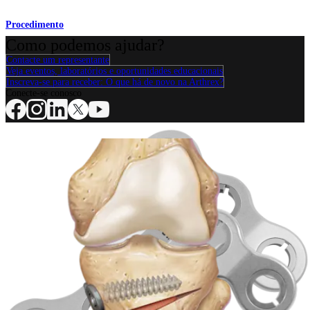
Procedimento
Como podemos ajudar?
Contacte um representante
Veja eventos, laboratórios e oportunidades educacionais
Inscreva-se para receber: O que há de novo na Arthrex?
Conecte-se conosco
Procedimento
Ombro
Joelho
Cotovelo
Mão e punho
Pé e
tornozelo
Quadril
Ortobiológicos
Cirurgia cardiotorácica
Coluna vertebral
Producto
Ombro
Joelho
Cotovelo
Mão e punho
Pé e
tornozelo
Quadril
Ortobiológicos
Cirurgia cardiotorácica
Coluna
vertebral
Imagem e ressecção