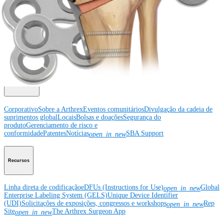
Educação médica
Educação médica
Descrição dos cursos
Calendário dos cursos
ArthroLab™ -
Locais
Nossa equipe de educação médica
OrthoPedia
Corporativo
Corporativo
Sobre a Arthrex
Eventos comunitários
Divulgação da cadeia de
suprimentos global
Locais
Bolsas e doações
Segurança do
produto
Gerenciamento de risco e
conformidade
Patentes
Notícias
SBA Support
open_in_new
Recursos
Linha direta de codificação
eDFUs (Instructions for Use)
Global
open_in_new
Enterprise Labeling System (GELS)
Unique Device Identifier
(UDI)
Solicitações de exposições, congressos e workshops
Rep
open_in_new
Site
The Arthrex Surgeon App
open_in_new