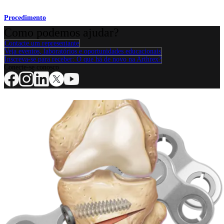
Procedimento
Como podemos ajudar?
Contacte um representante
Veja eventos, laboratórios e oportunidades educacionais
Inscreva-se para receber: O que há de novo na Arthrex?
Conecte-se conosco
Procedimento
Ombro
Joelho
Cotovelo
Mão e punho
Pé e
tornozelo
Quadril
Ortobiológicos
Cirurgia cardiotorácica
Coluna vertebral
Producto
Ombro
Joelho
Cotovelo
Mão e punho
Pé e
tornozelo
Quadril
Ortobiológicos
Cirurgia cardiotorácica
Coluna
vertebral
Imagem e ressecção