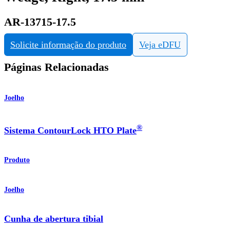
AR-13715-17.5
Solicite informação do produto
Veja eDFU
Páginas Relacionadas
Joelho
®
Sistema ContourLock HTO Plate
Produto
Joelho
Cunha de abertura tibial