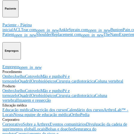
Paciente
Paciente - Página
inicial
ACLTear.com
AnkleSprain.com
BunionPain.
open_in_new
open_in_new
Patient
ShoulderReplacement.com
TheNanoExperie
open_in_new
open_in_new
Empregos
Empregos
open_in_new
Procedimento
Ombro
Joelho
Cotovelo
Mão e punho
Pé e
tornozelo
Quadril
Ortobiológicos
Cirurgia cardiotorácica
Coluna vertebral
Producto
Ombro
Joelho
Cotovelo
Mão e punho
Pé e
tornozelo
Quadril
Ortobiológicos
Cirurgia cardiotorácica
Coluna
vertebral
Imagem e ressecção
Educação médica
Educação médica
Descrição dos cursos
Calendário dos cursos
ArthroLab™ -
Locais
Nossa equipe de educação médica
OrthoPedia
Corporativo
Corporativo
Sobre a Arthrex
Eventos comunitários
Divulgação da cadeia de
suprimentos global
Locais
Bolsas e doações
Segurança do
produto
Gerenciamento de risco e