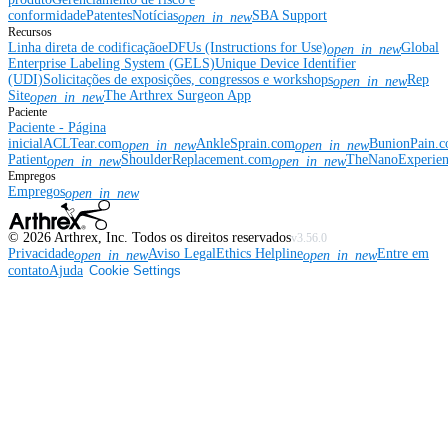
conformidade
Patentes
Notícias
SBA Support
open_in_new
Recursos
Linha direta de codificação
eDFUs (Instructions for Use)
Global
open_in_new
Enterprise Labeling System (GELS)
Unique Device Identifier
(UDI)
Solicitações de exposições, congressos e workshops
Rep
open_in_new
Site
The Arthrex Surgeon App
open_in_new
Paciente
Paciente - Página
inicial
ACLTear.com
AnkleSprain.com
BunionPain.
open_in_new
open_in_new
Patient
ShoulderReplacement.com
TheNanoExperie
open_in_new
open_in_new
Empregos
Empregos
open_in_new
©
2026
Arthrex, Inc. Todos os direitos reservados
v3.56.0
Privacidade
Aviso Legal
Ethics Helpline
Entre em
open_in_new
open_in_new
contato
Ajuda
Cookie Settings