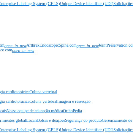
Enterprise Labeling System (GELS)
Unique Device Identifier (UDI)
Solicitaçõe
com
ArthrexEndoscopicSpine.com
JointPreservation.c
open_in_new
open_in_new
nce.com
open_in_new
gia cardiotorácica
Coluna vertebral
gia cardiotorácica
Coluna vertebral
Imagem e ressecção
cais
Nossa equipe de educação médica
OrthoPedia
rimentos global
Locais
Bolsas e doações
Segurança do produto
Gerenciamento de 
Enterprise Labeling System (GELS)
Unique Device Identifier (UDI)
Solicitaçõe