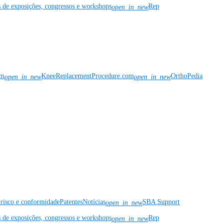
s de exposições, congressos e workshops
Rep
open_in_new
om
KneeReplacementProcedure.com
OrthoPedia
open_in_new
open_in_new
risco e conformidade
Patentes
Notícias
SBA Support
open_in_new
s de exposições, congressos e workshops
Rep
open_in_new