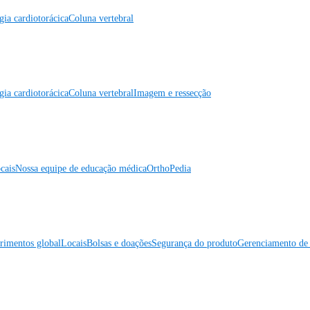
gia cardiotorácica
Coluna vertebral
gia cardiotorácica
Coluna vertebral
Imagem e ressecção
cais
Nossa equipe de educação médica
OrthoPedia
rimentos global
Locais
Bolsas e doações
Segurança do produto
Gerenciamento de 