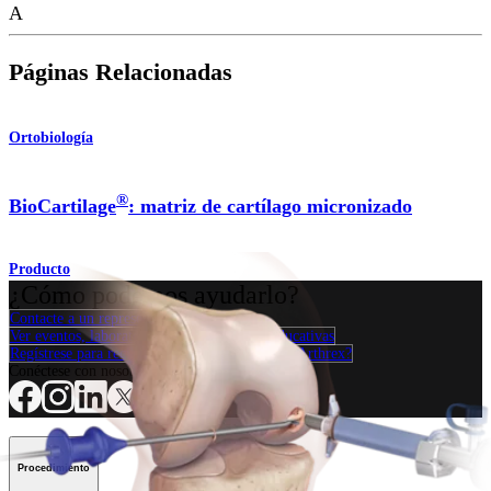
A
Páginas Relacionadas
Ortobiología
®
BioCartilage
: matriz de cartílago micronizado
Producto
¿Cómo podemos ayudarlo?
Contacte a un representante
Ver eventos, laboratorios y oportunidades educativas
Regístrese para recibir: ¿Qué hay de nuevo en Arthrex?
Conéctese con nosotros
Procedimiento