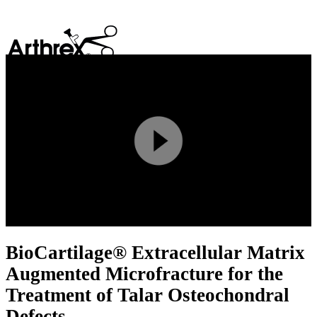
search
Play
Video
BioCartilage® Extracellular Matrix
Augmented Microfracture for the
Treatment of Talar Osteochondral
Defects