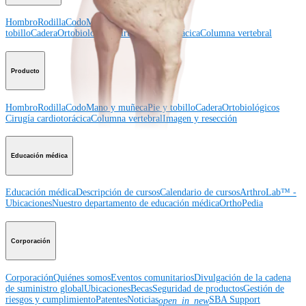
Hombro
Rodilla
Codo
Mano y muñeca
Pie y
tobillo
Cadera
Ortobiológicos
Cirugía cardiotorácica
Columna vertebral
Producto
Hombro
Rodilla
Codo
Mano y muñeca
Pie y tobillo
Cadera
Ortobiológicos
Cirugía cardiotorácica
Columna vertebral
Imagen y resección
Educación médica
Educación médica
Descripción de cursos
Calendario de cursos
ArthroLab™ -
Ubicaciones
Nuestro departamento de educación médica
OrthoPedia
Corporación
Corporación
Quiénes somos
Eventos comunitarios
Divulgación de la cadena
de suministro global
Ubicaciones
Becas
Seguridad de productos
Gestión de
riesgos y cumplimiento
Patentes
Noticias
SBA Support
open_in_new