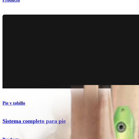
Producto
Pie y tobillo
Sistema completo para pie