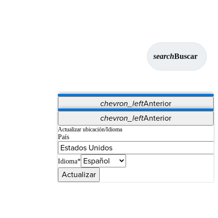
search
Buscar
chevron_left
Anterior
Aplicaciones
chevron_left
Anterior
Vet Systems
OrthoPedia Patient
SAP
Actualizar ubicación/Idioma
País
Supplier Portal
Synergy Imaging & Resection
Idioma*
Actualizar