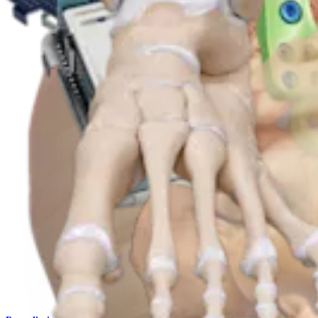
Producto
Pie y tobillo
Corrección del hallux valgus con el procedimiento de La