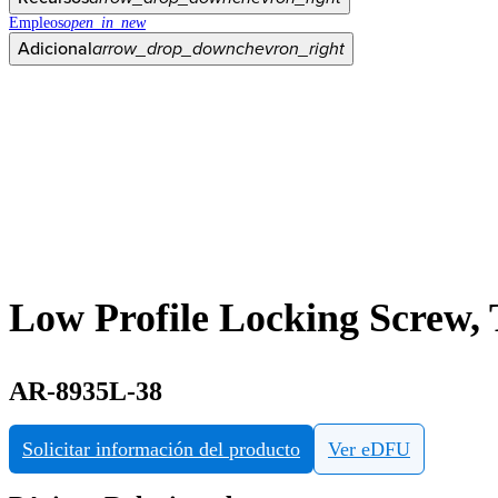
Empleos
open_in_new
Adicional
arrow_drop_down
chevron_right
Low Profile Locking Screw,
AR-8935L-38
Solicitar información del producto
Ver eDFU