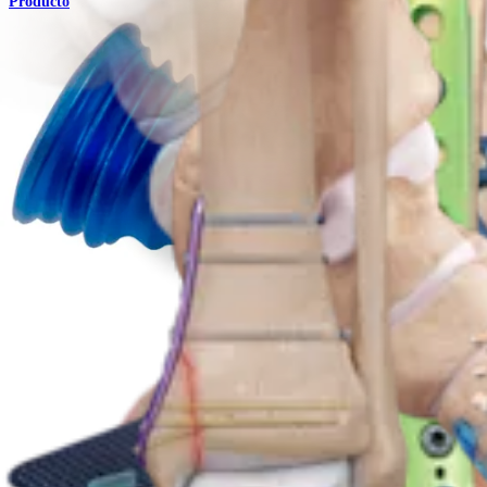
Producto
Pie y tobillo
H-Plates™