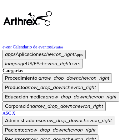
event
Calendario de eventos
Eventos
apps
Aplicaciones
chevron_right
Apps
language
US/ES
chevron_right
US/ES
Categorías
Procedimiento
arrow_drop_down
chevron_right
Producto
arrow_drop_down
chevron_right
Educación médica
arrow_drop_down
chevron_right
Corporación
arrow_drop_down
chevron_right
ASC X
Administradores
arrow_drop_down
chevron_right
Paciente
arrow_drop_down
chevron_right
Recursos
arrow_drop_down
chevron_right