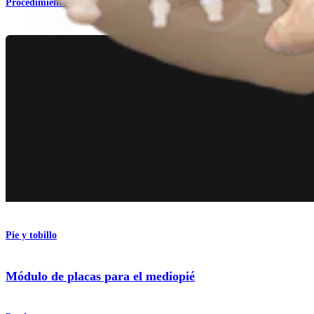
Procedimiento
Pie y tobillo
Módulo de placas para el mediopié