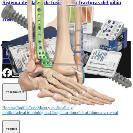
Sistema de placas de fusión para fracturas del pilón
Producto
¿Cómo podemos ayudarlo?
Contacte a un representante
Ver eventos, laboratorios y oportunidades educativas
Regístrese para recibir: ¿Qué hay de nuevo en Arthrex?
Conéctese con nosotros
Procedimiento
Hombro
Rodilla
Codo
Mano y muñeca
Pie y
tobillo
Cadera
Ortobiológicos
Cirugía cardiotorácica
Columna vertebral
Producto