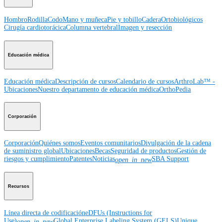
Hombro
Rodilla
Codo
Mano y muñeca
Pie y tobillo
Cadera
Ortobiológicos
Cirugía cardiotorácica
Columna vertebral
Imagen y resección
Educación médica
Educación médica
Descripción de cursos
Calendario de cursos
ArthroLab™ -
Ubicaciones
Nuestro departamento de educación médica
OrthoPedia
Corporación
Corporación
Quiénes somos
Eventos comunitarios
Divulgación de la cadena
de suministro global
Ubicaciones
Becas
Seguridad de productos
Gestión de
riesgos y cumplimiento
Patentes
Noticias
SBA Support
open_in_new
Recursos
Línea directa de codificación
eDFUs (Instructions for
Use)
Global Enterprise Labeling System (GELS)
Unique
open_in_new